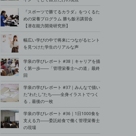
『スポーツで勝てるカラダ』をつくるた
めの栄養プログラム 勝ち飯🄬講習会
【潜在能力開発研究所】
幅広い学びの中で将来につながるヒント
を見つけた学生のリアルな声
学泉の学びレポート #38｜キャリアを描
く第一歩――「管理栄養士への道」最終
回
学泉の学びレポート #37｜みんなで描い
た“わたし”たち――全身イラストでつく
る，最後の一枚
学泉の学びレポート #36｜1日1000食を
支える力――委託給食で働く管理栄養士
の現場