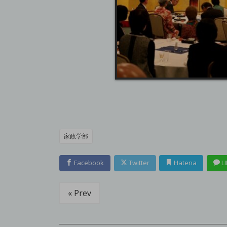
家政学部
Facebook
Twitter
Hatena
LI
« Prev