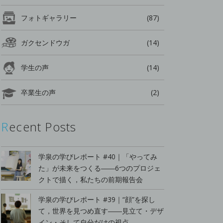
フォトギャラリー
(87)
ガクセンドウガ
(14)
学生の声
(14)
卒業生の声
(2)
Recent Posts
学泉の学びレポート #40｜「やってみ
た」が未来をつくる――6つのプロジェ
クトで描く，私たちの前期報告会
学泉の学びレポート #39｜“顔”を探し
て，世界を見つめ直す――見立て・デザ
イン・そして自分だけの視点