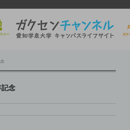
ラリー
ガク
記念
年記念