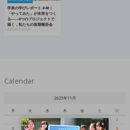
学泉の学びレポート #40｜
「やってみた」が未来をつく
る――6つのプロジェクトで
描く，私たちの前期報告会
2025年11月11日
Calendar
2025年11月
月
火
水
木
金
土
日
1
2
3
4
5
6
7
8
9