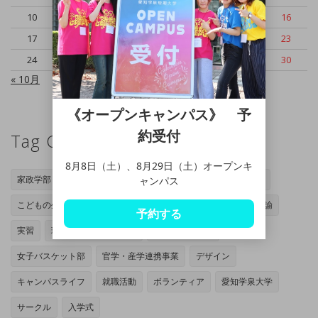
10
11
12
13
14
15
16
17
18
19
20
21
22
23
24
25
26
27
28
29
30
« 10月
《オープンキャンパス》 予
約受付
Tag Cloud
8月8日（土）、8月29日（土）オープンキ
家政学部
岡崎キャンパス
管理栄養士専攻
家政学専攻
ャンパス
こどもの生活専攻
オープンキャンパス
授業
小学校教諭
予約する
実習
現代マネジメント学部
豊田キャンパス
女子バスケット部
官学・産学連携事業
デザイン
キャンパスライフ
就職活動
ボランティア
愛知学泉大学
サークル
入学式