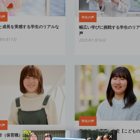
の声
学生の声
と成長を実感する学生のリアルな
幅広い学びに挑戦する学生のリア
声
5年9月17日
2025年7月16日
学生の声
の声
岡崎市（保育職）内定【こどもの
市（保育職）内定【こどもの生活
学科】