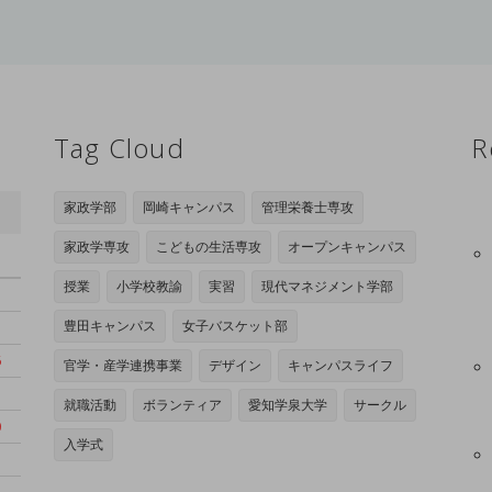
Tag Cloud
R
家政学部
岡崎キャンパス
管理栄養士専攻
家政学専攻
こどもの生活専攻
オープンキャンパス
日
授業
小学校教諭
実習
現代マネジメント学部
豊田キャンパス
女子バスケット部
6
官学・産学連携事業
デザイン
キャンパスライフ
3
就職活動
ボランティア
愛知学泉大学
サークル
0
入学式