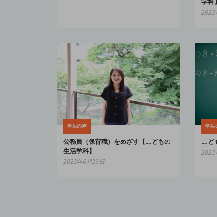
学科
202
学生
学生の声
こど
公務員（保育職）をめざす【こどもの
生活学科】
202
2022年6月29日