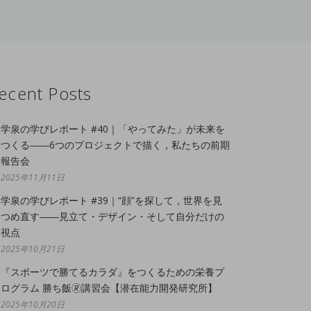
ecent Posts
学泉の学びレポート #40｜「やってみた」が未来を
つくる――6つのプロジェクトで描く，私たちの前期
報告会
2025年11月11日
学泉の学びレポート #39｜“顔”を探して，世界を見
つめ直す――見立て・デザイン・そして自分だけの
視点
2025年10月21日
『スポーツで勝てるカラダ』をつくるための栄養プ
ログラム 勝ち飯🄬講習会【潜在能力開発研究所】
2025年10月20日