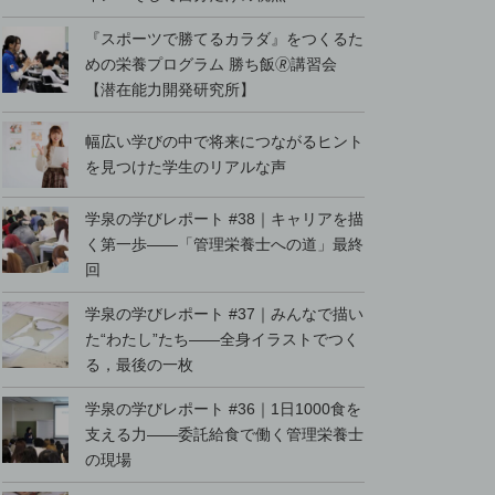
『スポーツで勝てるカラダ』をつくるた
めの栄養プログラム 勝ち飯🄬講習会
【潜在能力開発研究所】
幅広い学びの中で将来につながるヒント
を見つけた学生のリアルな声
学泉の学びレポート #38｜キャリアを描
く第一歩――「管理栄養士への道」最終
回
学泉の学びレポート #37｜みんなで描い
た“わたし”たち――全身イラストでつく
る，最後の一枚
学泉の学びレポート #36｜1日1000食を
支える力――委託給食で働く管理栄養士
の現場