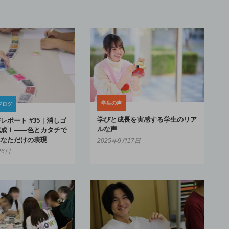
学生の声
ブログ
学びと成長を実感する学生のリア
レポート #35｜消しゴ
ルな声
完成！――色とカタチで
あなただけの表現
2025年9月17日
26日