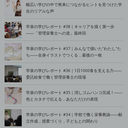
幅広い学びの中で将来につながるヒントを見つけた学
生のリアルな声
学泉の学びレポート #38｜キャリアを描く第一歩
――「管理栄養士への道」最終回
学泉の学びレポート #37｜みんなで描いた“わたし”た
ち――全身イラストでつくる，最後の一枚
学泉の学びレポート #36｜1日1000食を支える力――
委託給食で働く管理栄養士の現場
学泉の学びレポート #35｜消しゴムハンコ完成！――
色とカタチで伝える，あなただけの表現
学泉の学びレポート #34｜学校で働く栄養教諭――献
立作成，授業づくり，子どもとの関わり