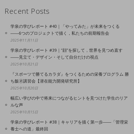
Recent Posts
学泉の学びレポート #40｜「やってみた」が未来をつくる
――6つのプロジェクトで描く，私たちの前期報告会
2025年11月11日
学泉の学びレポート #39｜“顔”を探して，世界を見つめ直す
――見立て・デザイン・そして自分だけの視点
2025年10月21日
『スポーツで勝てるカラダ』をつくるための栄養プログラム 勝
ち飯🄬講習会【潜在能力開発研究所】
2025年10月20日
幅広い学びの中で将来につながるヒントを見つけた学生のリア
ルな声
2025年10月15日
学泉の学びレポート #38｜キャリアを描く第一歩――「管理栄
養士への道」最終回