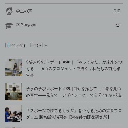
学生の声
(14)
卒業生の声
(2)
Recent Posts
学泉の学びレポート #40｜「やってみた」が未来をつ
くる――6つのプロジェクトで描く，私たちの前期報
告会
学泉の学びレポート #39｜“顔”を探して，世界を見つ
め直す――見立て・デザイン・そして自分だけの視点
『スポーツで勝てるカラダ』をつくるための栄養プロ
グラム 勝ち飯🄬講習会【潜在能力開発研究所】