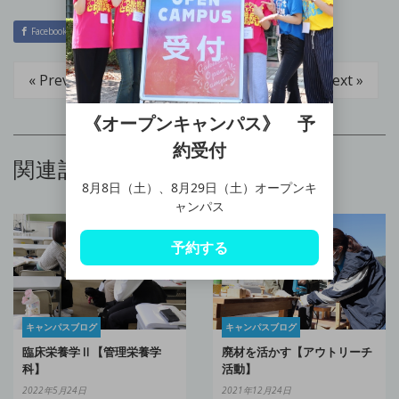
Facebook
Twitter
Hatena
LINE
« Prev
Next »
《オープンキャンパス》 予
約受付
関連記事
8月8日（土）、8月29日（土）オープンキ
ャンパス
予約する
キャンパスブログ
キャンパスブログ
臨床栄養学Ⅱ【管理栄養学
廃材を活かす【アウトリーチ
科】
活動】
2022年5月24日
2021年12月24日