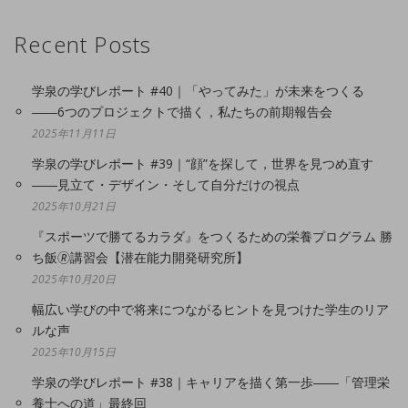
Recent Posts
学泉の学びレポート #40｜「やってみた」が未来をつくる
――6つのプロジェクトで描く，私たちの前期報告会
2025年11月11日
学泉の学びレポート #39｜“顔”を探して，世界を見つめ直す
――見立て・デザイン・そして自分だけの視点
2025年10月21日
『スポーツで勝てるカラダ』をつくるための栄養プログラム 勝
ち飯🄬講習会【潜在能力開発研究所】
2025年10月20日
幅広い学びの中で将来につながるヒントを見つけた学生のリア
ルな声
2025年10月15日
学泉の学びレポート #38｜キャリアを描く第一歩――「管理栄
養士への道」最終回