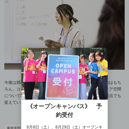
今後は雑誌やラジオなどのマスメディアについて考えるのはもち
ろん、コンビニエンスストアやテーマパークなどのメディア空間
について取り上げるなど、身近な生活に結びつきやすい視点でも
捉えていきます。
《オープンキャンパス》 予
約受付
8月8日（土）、8月29日（土）オープンキ
家政学部
家政学専攻
岡崎キャンパス