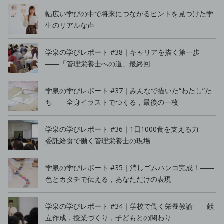
幅広い学びの中で将来につながるヒントを見つけた学
生のリアルな声
学泉の学びレポート #38｜キャリアを描く第一歩
――「管理栄養士への道」最終回
学泉の学びレポート #37｜みんなで描いた“わたし”た
ち――全身イラストでつくる，最後の一枚
学泉の学びレポート #36｜1日1000食を支える力――
委託給食で働く管理栄養士の現場
学泉の学びレポート #35｜消しゴムハンコ完成！――
色とカタチで伝える，あなただけの表現
学泉の学びレポート #34｜学校で働く栄養教諭――献
立作成，授業づくり，子どもとの関わり