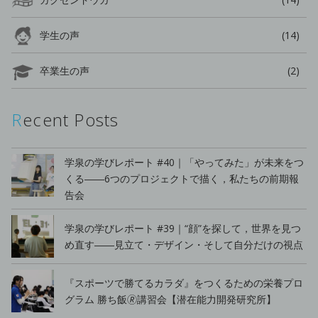
学生の声
(14)
卒業生の声
(2)
Recent Posts
学泉の学びレポート #40｜「やってみた」が未来をつ
くる――6つのプロジェクトで描く，私たちの前期報
告会
学泉の学びレポート #39｜“顔”を探して，世界を見つ
め直す――見立て・デザイン・そして自分だけの視点
『スポーツで勝てるカラダ』をつくるための栄養プロ
グラム 勝ち飯🄬講習会【潜在能力開発研究所】