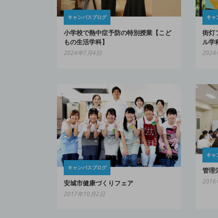
キャンパスブログ
キャ
小学校で熱中症予防の特別授業【こど
街灯
もの生活学科】
ル学
2024年7月4日
202
キャ
キャンパスブログ
管理
201
安城市健康づくりフェア
2017年10月2日