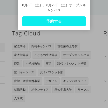
8月8日（土）、8月29日（土）オープンキ
ャンパス
予約する
Tag Cloud
R
家政学部
岡崎キャンパス
管理栄養士専攻
家政学専攻
こどもの生活専攻
オープンキャンパス
日
授業
小学校教諭
実習
現代マネジメント学部
豊田キャンパス
女子バスケット部
6
官学・産学連携事業
デザイン
キャンパスライフ
3
就職活動
ボランティア
愛知学泉大学
サークル
0
入学式