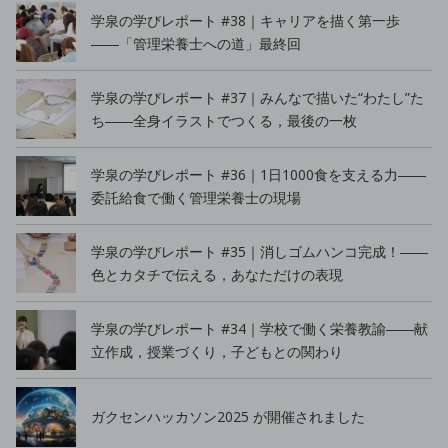
学泉の学びレポート #38｜キャリアを描く第一歩
――「管理栄養士への道」最終回
学泉の学びレポート #37｜みんなで描いた“わたし”た
ち――全身イラストでつくる，最後の一枚
学泉の学びレポート #36｜1日1000食を支える力――
委託給食で働く管理栄養士の現場
学泉の学びレポート #35｜消しゴムハンコ完成！――
色とカタチで伝える，あなただけの表現
学泉の学びレポート #34｜学校で働く栄養教諭――献
立作成，授業づくり，子どもとの関わり
ガクセンハッカソン2025 が開催されました