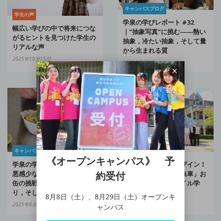
キャンパスブログ
学生の声
学泉の学びレポート #32
幅広い学びの中で将来につな
｜“抽象写真”に挑む――熱い
がるヒントを見つけた学生の
抽象，冷たい抽象，そして量
リアルな声
から生まれる質
2025年10月15日
2025年9月5日
キャンパスブログ
キャンパスブログ
《オープンキャンパス》 予
学泉の学びレポート #30｜罪
学生がラッピングデザイン！
約受付
悪感少なめスイーツ＆焼き鳥
県下初「ＥＶごみ収集車」お
缶の挑戦――試作，冊子づく
披露目【ライフスタイル学
り，そして試行錯誤
科】
8月8日（土）、8月29日（土）オープンキ
2025年8月29日
2025年8月20日
ャンパス