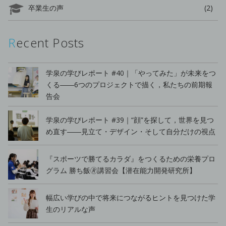
卒業生の声
(2)
Recent Posts
学泉の学びレポート #40｜「やってみた」が未来をつ
くる――6つのプロジェクトで描く，私たちの前期報
告会
学泉の学びレポート #39｜“顔”を探して，世界を見つ
め直す――見立て・デザイン・そして自分だけの視点
『スポーツで勝てるカラダ』をつくるための栄養プロ
グラム 勝ち飯🄬講習会【潜在能力開発研究所】
幅広い学びの中で将来につながるヒントを見つけた学
生のリアルな声