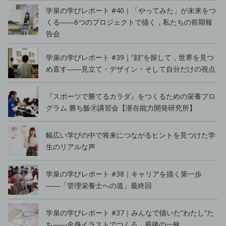
学泉の学びレポート #40｜「やってみた」が未来をつ
くる――6つのプロジェクトで描く，私たちの前期報
告会
学泉の学びレポート #39｜“顔”を探して，世界を見つ
め直す――見立て・デザイン・そして自分だけの視点
『スポーツで勝てるカラダ』をつくるための栄養プロ
グラム 勝ち飯🄬講習会【潜在能力開発研究所】
幅広い学びの中で将来につながるヒントを見つけた学
生のリアルな声
学泉の学びレポート #38｜キャリアを描く第一歩
――「管理栄養士への道」最終回
学泉の学びレポート #37｜みんなで描いた“わたし”た
ち――全身イラストでつくる，最後の一枚