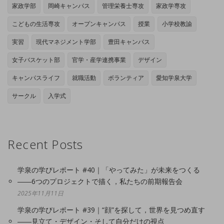
家政学部
岡崎キャンパス
管理栄養士専攻
家政学専攻
こどもの生活専攻
オープンキャンパス
授業
小学校教諭
実習
現代マネジメント学部
豊田キャンパス
女子バスケット部
官学・産学連携事業
デザイン
キャンパスライフ
就職活動
ボランティア
愛知学泉大学
サークル
入学式
Recent Posts
学泉の学びレポート #40｜「やってみた」が未来をつくる
――6つのプロジェクトで描く，私たちの前期報告会
2025年11月11日
学泉の学びレポート #39｜“顔”を探して，世界を見つめ直す
――見立て・デザイン・そして自分だけの視点