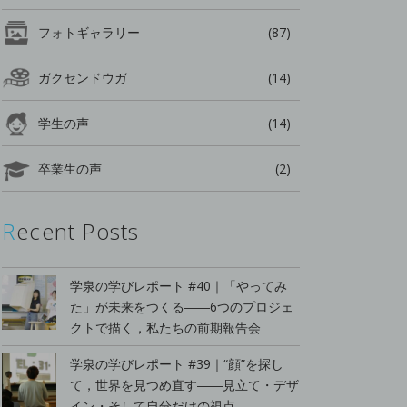
フォトギャラリー
(87)
ガクセンドウガ
(14)
学生の声
(14)
卒業生の声
(2)
Recent Posts
学泉の学びレポート #40｜「やってみ
た」が未来をつくる――6つのプロジェ
クトで描く，私たちの前期報告会
学泉の学びレポート #39｜“顔”を探し
て，世界を見つめ直す――見立て・デザ
イン・そして自分だけの視点