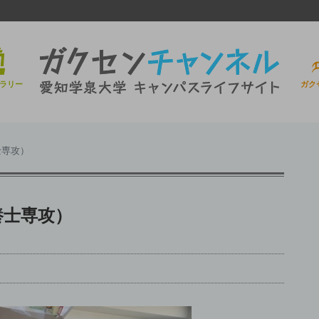
ラリー
ガク
士専攻）
養士専攻）