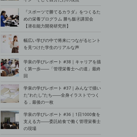
『スポーツで勝てるカラダ』をつくるた
めの栄養プログラム 勝ち飯🄬講習会
【潜在能力開発研究所】
幅広い学びの中で将来につながるヒント
を見つけた学生のリアルな声
学泉の学びレポート #38｜キャリアを描
く第一歩――「管理栄養士への道」最終
回
学泉の学びレポート #37｜みんなで描い
た“わたし”たち――全身イラストでつく
る，最後の一枚
学泉の学びレポート #36｜1日1000食を
支える力――委託給食で働く管理栄養士
の現場