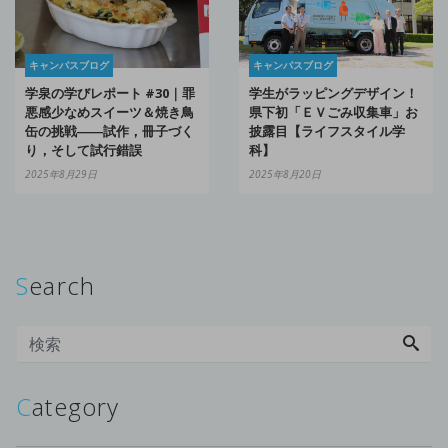
キャンパスブログ
キャンパスブログ
学泉の学びレポート #30｜罪
学生がラッピングデザイン！
悪感少なめスイーツ＆焼き鳥
県下初「ＥＶごみ収集車」お
缶の挑戦――試作，冊子づく
披露目【ライフスタイル学
り，そして試行錯誤
科】
2025年8月29日
2025年8月20日
Search
Category