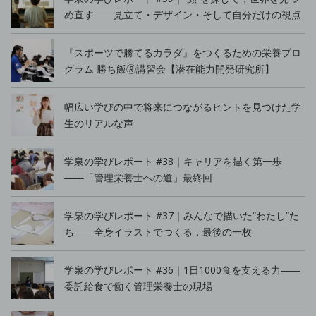
め直す――見立て・デザイン・そして自分だけの視点
『スポーツで勝てるカラダ』をつくるための栄養プロ
グラム 勝ち飯🄬講習会【潜在能力開発研究所】
幅広い学びの中で将来につながるヒントを見つけた学
生のリアルな声
学泉の学びレポート #38｜キャリアを描く第一歩
――「管理栄養士への道」最終回
学泉の学びレポート #37｜みんなで描いた“わたし”た
ち――全身イラストでつくる，最後の一枚
学泉の学びレポート #36｜1日1000食を支える力――
委託給食で働く管理栄養士の現場