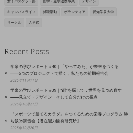
女子バスケット部
官学・産学連携事業
デザイン
キャンパスライフ
就職活動
ボランティア
愛知学泉大学
サークル
入学式
Recent Posts
学泉の学びレポート #40｜「やってみた」が未来をつくる
――6つのプロジェクトで描く，私たちの前期報告会
2025年11月11日
学泉の学びレポート #39｜“顔”を探して，世界を見つめ直す
――見立て・デザイン・そして自分だけの視点
2025年10月21日
『スポーツで勝てるカラダ』をつくるための栄養プログラム 勝
ち飯🄬講習会【潜在能力開発研究所】
2025年10月20日