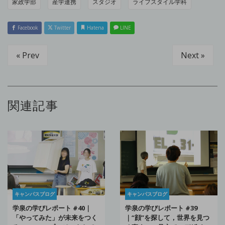
家政学部
産学連携
スタジオ
ライフスタイル学科
Facebook
Twitter
Hatena
LINE
« Prev
Next »
関連記事
キャンパスブログ
キャンパスブログ
学泉の学びレポート #40｜
学泉の学びレポート #39
「やってみた」が未来をつく
｜“顔”を探して，世界を見つ