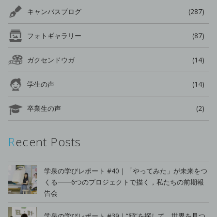
キャンパスブログ
(287)
フォトギャラリー
(87)
ガクセンドウガ
(14)
学生の声
(14)
卒業生の声
(2)
Recent Posts
学泉の学びレポート #40｜「やってみた」が未来をつ
くる――6つのプロジェクトで描く，私たちの前期報
告会
学泉の学びレポート #39｜“顔”を探して，世界を見つ