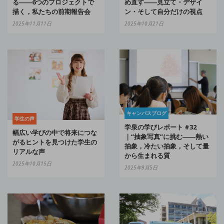
る――6つのプロジェクトで
め直す――見立て・デザイ
描く，私たちの前期報告会
ン・そして自分だけの視点
2025年11月11日
2025年10月21日
キャンパスブログ
学生の声
学泉の学びレポート #32
幅広い学びの中で将来につな
｜“抽象写真”に挑む――熱い
がるヒントを見つけた学生の
抽象，冷たい抽象，そして量
リアルな声
から生まれる質
2025年10月15日
2025年9月5日