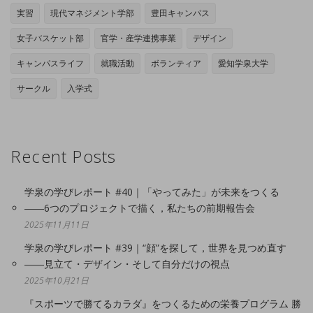
実習
現代マネジメント学部
豊田キャンパス
女子バスケット部
官学・産学連携事業
デザイン
キャンパスライフ
就職活動
ボランティア
愛知学泉大学
サークル
入学式
Recent Posts
学泉の学びレポート #40｜「やってみた」が未来をつくる
――6つのプロジェクトで描く，私たちの前期報告会
2025年11月11日
学泉の学びレポート #39｜“顔”を探して，世界を見つめ直す
――見立て・デザイン・そして自分だけの視点
2025年10月21日
『スポーツで勝てるカラダ』をつくるための栄養プログラム 勝