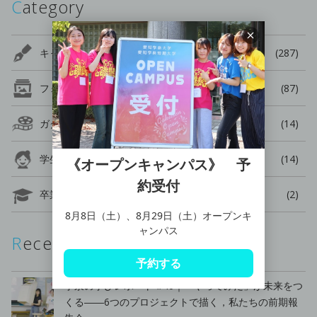
Category
キャンパスブログ
(287)
フォトギャラリー
(87)
ガクセンドウガ
(14)
学生の声
(14)
《オープンキャンパス》 予
約受付
卒業生の声
(2)
8月8日（土）、8月29日（土）オープンキ
ャンパス
Recent Posts
予約する
学泉の学びレポート #40｜「やってみた」が未来をつ
くる――6つのプロジェクトで描く，私たちの前期報