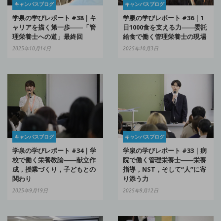
キャンパスブログ
キャンパスブログ
学泉の学びレポート #38｜キ
学泉の学びレポート #36｜1
ャリアを描く第一歩――「管
日1000食を支える力――委託
理栄養士への道」最終回
給食で働く管理栄養士の現場
2025年10月14日
2025年10月3日
キャンパスブログ
キャンパスブログ
学泉の学びレポート #34｜学
学泉の学びレポート #33｜病
校で働く栄養教諭――献立作
院で働く管理栄養士――栄養
成，授業づくり，子どもとの
指導，NST，そして“人”に寄
関わり
り添う力
2025年9月19日
2025年9月12日