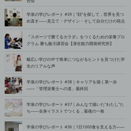
告会
学泉の学びレポート #39｜“顔”を探して，世界を見つ
め直す――見立て・デザイン・そして自分だけの視点
『スポーツで勝てるカラダ』をつくるための栄養プロ
グラム 勝ち飯🄬講習会【潜在能力開発研究所】
幅広い学びの中で将来につながるヒントを見つけた学
生のリアルな声
学泉の学びレポート #38｜キャリアを描く第一歩
――「管理栄養士への道」最終回
学泉の学びレポート #37｜みんなで描いた“わたし”た
ち――全身イラストでつくる，最後の一枚
学泉の学びレポート #36｜1日1000食を支える力――