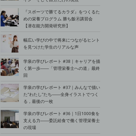
『スポーツで勝てるカラダ』をつくるた
めの栄養プログラム 勝ち飯🄬講習会
【潜在能力開発研究所】
幅広い学びの中で将来につながるヒント
を見つけた学生のリアルな声
学泉の学びレポート #38｜キャリアを描
く第一歩――「管理栄養士への道」最終
回
学泉の学びレポート #37｜みんなで描い
た“わたし”たち――全身イラストでつく
る，最後の一枚
学泉の学びレポート #36｜1日1000食を
支える力――委託給食で働く管理栄養士
の現場