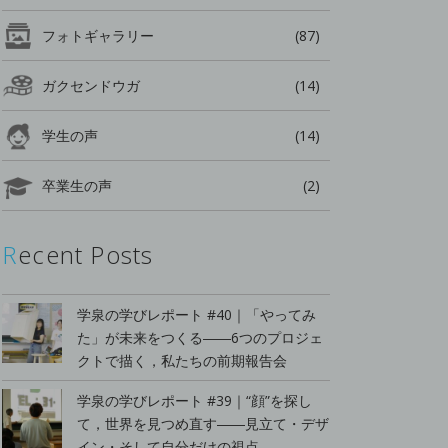
フォトギャラリー
(87)
ガクセンドウガ
(14)
学生の声
(14)
卒業生の声
(2)
Recent Posts
学泉の学びレポート #40｜「やってみ
た」が未来をつくる――6つのプロジェ
クトで描く，私たちの前期報告会
学泉の学びレポート #39｜“顔”を探し
て，世界を見つめ直す――見立て・デザ
イン・そして自分だけの視点