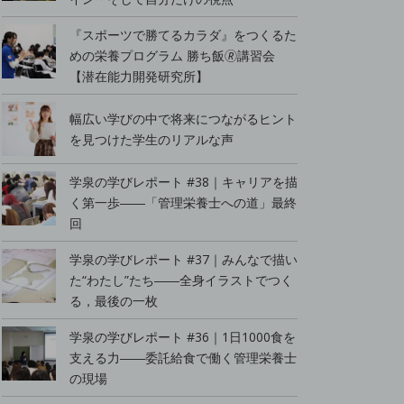
『スポーツで勝てるカラダ』をつくるた
めの栄養プログラム 勝ち飯🄬講習会
【潜在能力開発研究所】
幅広い学びの中で将来につながるヒント
を見つけた学生のリアルな声
学泉の学びレポート #38｜キャリアを描
く第一歩――「管理栄養士への道」最終
回
学泉の学びレポート #37｜みんなで描い
た“わたし”たち――全身イラストでつく
る，最後の一枚
学泉の学びレポート #36｜1日1000食を
支える力――委託給食で働く管理栄養士
の現場