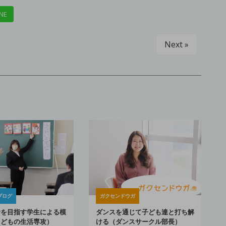
NE
Next »
ブログ
ガクセンドウガ
諭を目指す学生による模
ダンスを通じて子ども達と打ち解
こどもの生活専攻）
ける（ダンスサークル部長）