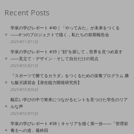
Recent Posts
学泉の学びレポート #40｜「やってみた」が未来をつくる
――6つのプロジェクトで描く，私たちの前期報告会
2025年11月11日
学泉の学びレポート #39｜“顔”を探して，世界を見つめ直す
――見立て・デザイン・そして自分だけの視点
2025年10月21日
『スポーツで勝てるカラダ』をつくるための栄養プログラム 勝
ち飯🄬講習会【潜在能力開発研究所】
2025年10月20日
幅広い学びの中で将来につながるヒントを見つけた学生のリア
ルな声
2025年10月15日
学泉の学びレポート #38｜キャリアを描く第一歩――「管理栄
養士への道」最終回