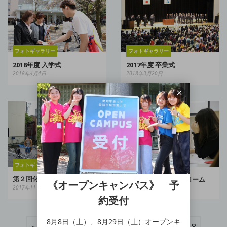
フォトギャラリー
フォトギャラリー
2018年度 入学式
2017年度 卒業式
2018年4月4日
2018年3月20日
フォトギャラリー
フォトギャラリー
第２回化猫まつり
メタボリックシンドローム
《オープンキャンパス》 予
2017年11月10日
2017年10月31日
約受付
8月8日（土）、8月29日（土）オープンキ
« Prev
1
2
3
4
5
6
7
8