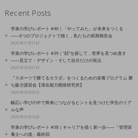
Recent Posts
学泉の学びレポート #40｜「やってみた」が未来をつくる
――6つのプロジェクトで描く，私たちの前期報告会
2025年11月11日
学泉の学びレポート #39｜“顔”を探して，世界を見つめ直す
――見立て・デザイン・そして自分だけの視点
2025年10月21日
『スポーツで勝てるカラダ』をつくるための栄養プログラム 勝
ち飯🄬講習会【潜在能力開発研究所】
2025年10月20日
幅広い学びの中で将来につながるヒントを見つけた学生のリア
ルな声
2025年10月15日
学泉の学びレポート #38｜キャリアを描く第一歩――「管理栄
養士への道」最終回