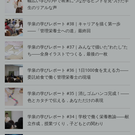
幅広い学びの中で将来につながるヒントを見つけた学
生のリアルな声
学泉の学びレポート #38｜キャリアを描く第一歩
――「管理栄養士への道」最終回
学泉の学びレポート #37｜みんなで描いた“わたし”た
ち――全身イラストでつくる，最後の一枚
学泉の学びレポート #36｜1日1000食を支える力――
委託給食で働く管理栄養士の現場
学泉の学びレポート #35｜消しゴムハンコ完成！――
色とカタチで伝える，あなただけの表現
学泉の学びレポート #34｜学校で働く栄養教諭――献
立作成，授業づくり，子どもとの関わり