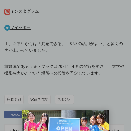
インスタグラム
ツイッター
１、２年生からは「共感できる」「SNSの活用がよい」と多くの
声が上がっていました。
紙媒体であるフォトブックは2021年４月の発行をめざし、大学や
撮影協力いただいた場所への設置を予定しています。
家政学部
家政学専攻
スタジオ
Facebook
Twitter
Hatena
LINE
« Prev
Next »