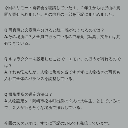
今回のリモート発表会を聴講していた１、２年生からは沢山の質
問が寄せられました。その内容の一部を下記にまとめました。
Q.
写真班と文章班を分けると統一感がなくなるのでは？
A.
その場所に７人全員で行っているので感覚（写真、文章）は共
有できている。
Q.
キャラクターを設定したことで「エモい」のほうが薄れるので
は？
A.
それも悩んだが、人物に焦点を当てすぎずに人物抜きの写真も
入れて全体のバランスを調整している。
Q.
撮影場所の選定方法は？
A.
人物設定を「岡崎市松本町出身の２人の大学生」としているの
で、２人が行きそうな場所で撮影している。
今回のスタジオは、すでに下記のSNSでも発信しています。