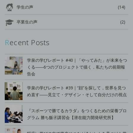
学生の声
(14)
卒業生の声
(2)
Recent Posts
学泉の学びレポート #40｜「やってみた」が未来をつ
くる――6つのプロジェクトで描く，私たちの前期報
告会
学泉の学びレポート #39｜“顔”を探して，世界を見つ
め直す――見立て・デザイン・そして自分だけの視点
『スポーツで勝てるカラダ』をつくるための栄養プロ
グラム 勝ち飯🄬講習会【潜在能力開発研究所】