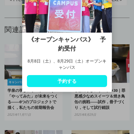
関連記事
《オープンキャンパス》 予
約受付
8月8日（土）、8月29日（土）オープンキ
ャンパス
予約する
キャンパスブログ
キャンパスブログ
学泉の学びレポート #40｜
学泉の学びレポート #30｜罪
「やってみた」が未来をつく
悪感少なめスイーツ＆焼き鳥
る――6つのプロジェクトで
缶の挑戦――試作，冊子づく
描く，私たちの前期報告会
り，そして試行錯誤
2025年11月11日
2025年8月29日