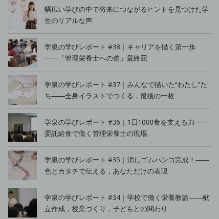
幅広い学びの中で将来につながるヒントを見つけた学
生のリアルな声
学泉の学びレポート #38｜キャリアを描く第一歩
――「管理栄養士への道」最終回
学泉の学びレポート #37｜みんなで描いた“わたし”た
ち――全身イラストでつくる，最後の一枚
学泉の学びレポート #36｜1日1000食を支える力――
委託給食で働く管理栄養士の現場
学泉の学びレポート #35｜消しゴムハンコ完成！――
色とカタチで伝える，あなただけの表現
学泉の学びレポート #34｜学校で働く栄養教諭――献
立作成，授業づくり，子どもとの関わり