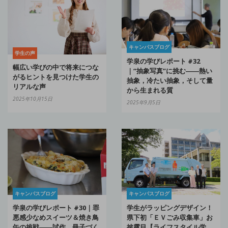
キャンパスブログ
学生の声
学泉の学びレポート #32
幅広い学びの中で将来につな
｜“抽象写真”に挑む――熱い
がるヒントを見つけた学生の
抽象，冷たい抽象，そして量
リアルな声
から生まれる質
2025年10月15日
2025年9月5日
キャンパスブログ
キャンパスブログ
学泉の学びレポート #30｜罪
学生がラッピングデザイン！
悪感少なめスイーツ＆焼き鳥
県下初「ＥＶごみ収集車」お
缶の挑戦――試作，冊子づく
披露目【ライフスタイル学