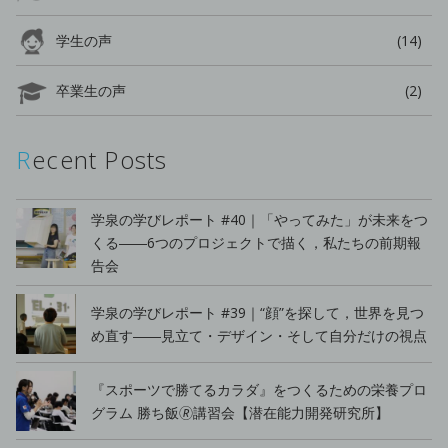
学生の声
(14)
卒業生の声
(2)
Recent Posts
学泉の学びレポート #40｜「やってみた」が未来をつ
くる――6つのプロジェクトで描く，私たちの前期報
告会
学泉の学びレポート #39｜“顔”を探して，世界を見つ
め直す――見立て・デザイン・そして自分だけの視点
『スポーツで勝てるカラダ』をつくるための栄養プロ
グラム 勝ち飯🄬講習会【潜在能力開発研究所】