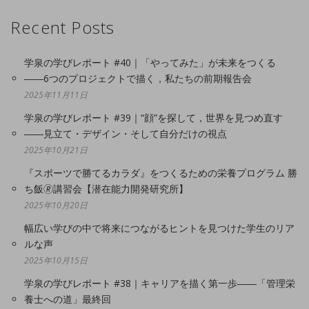
Recent Posts
学泉の学びレポート #40｜「やってみた」が未来をつくる
――6つのプロジェクトで描く，私たちの前期報告会
2025年11月11日
学泉の学びレポート #39｜“顔”を探して，世界を見つめ直す
――見立て・デザイン・そして自分だけの視点
2025年10月21日
『スポーツで勝てるカラダ』をつくるための栄養プログラム 勝
ち飯🄬講習会【潜在能力開発研究所】
2025年10月20日
幅広い学びの中で将来につながるヒントを見つけた学生のリア
ルな声
2025年10月15日
学泉の学びレポート #38｜キャリアを描く第一歩――「管理栄
養士への道」最終回