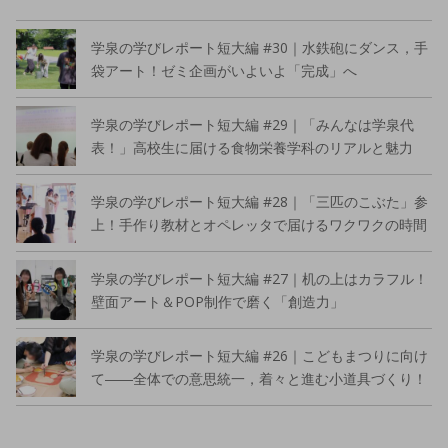
学泉の学びレポート短大編 #30｜水鉄砲にダンス，手
袋アート！ゼミ企画がいよいよ「完成」へ
学泉の学びレポート短大編 #29｜「みんなは学泉代
表！」高校生に届ける食物栄養学科のリアルと魅力
学泉の学びレポート短大編 #28｜「三匹のこぶた」参
上！手作り教材とオペレッタで届けるワクワクの時間
学泉の学びレポート短大編 #27｜机の上はカラフル！
壁面アート＆POP制作で磨く「創造力」
学泉の学びレポート短大編 #26｜こどもまつりに向け
て――全体での意思統一，着々と進む小道具づくり！