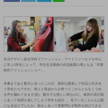
生活デザイン総合学科でファッション・アートフィールドを中心
に学ぶ2年生にとって、学生生活最後の作品披露の場となる「卒業
制作ファッションショー」。
本番まであと数日と迫ったこの日、真剣な眼差しで作品と向き合
う学生たちですが、焦りと気迫からか時々どこからともなくうめ
き声が漏れてきます(笑)。数分でも惜しい時なのに、風邪の流行期
とあって体調を崩してしまう学生も続出…。見ているこちらも心配
になるほどでしたが、励まし合って昼夜問わず制作を続けてきま