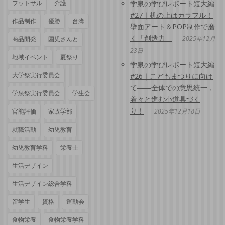
フットサル
介護
学泉の学びレポート短大編
#27｜机の上はカラフル！
作品制作
優勝
台湾
壁面アート＆POP制作で磨
く「創造力」
2025年12月
商品開発
園児さんと
23日
地域イベント
夏祭り
学泉の学びレポート短大編
大学祭実行委員会
#26｜こどもまつりに向け
て――全体での意思統一，
学泉祭実行委員会
学生会
着々と進む小道具づく
り！
官能評価
家政学部
2025年12月18日
就職活動
幼児教育
幼児教育学科
栄養士
生活デザイン
生活デザイン総合学科
留学生
資格
運動会
食物栄養
食物栄養学科