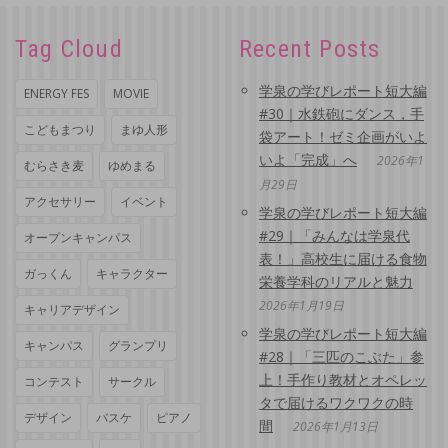
Tag Cloud
Recent Posts
学泉の学びレポート短大編
ENERGY FES
MOVIE
#30｜水鉄砲にダンス，手
こどもまつり
まゆ人形
袋アート！ゼミ企画がいよ
いよ「完成」へ
2026年1
むらさき麦
ゆめまる
月29日
アクセサリー
イベント
学泉の学びレポート短大編
#29｜「みんなは学泉代
オープンキャンパス
表！」高校生に届ける食物
ガっくん
キャラクター
栄養学科のリアルと魅力
2026年1月19日
キャリアデザイン
学泉の学びレポート短大編
キャンパス
グランプリ
#28｜「三匹のこぶた」参
上！手作り教材とオペレッ
コンテスト
サークル
タで届けるワクワクの時
デザイン
バスケ
ピアノ
間
2026年1月13日