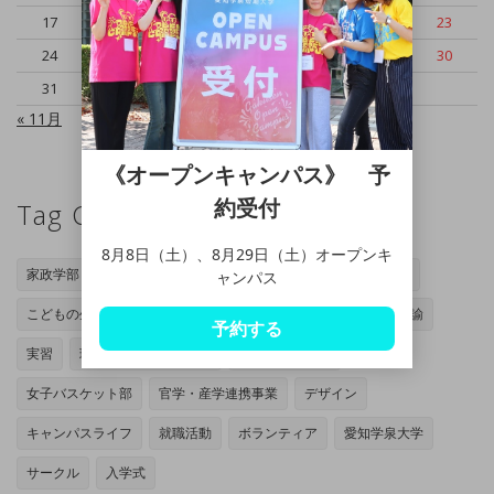
17
18
19
20
21
22
23
24
25
26
27
28
29
30
31
« 11月
《オープンキャンパス》 予
約受付
Tag Cloud
8月8日（土）、8月29日（土）オープンキ
家政学部
岡崎キャンパス
管理栄養士専攻
家政学専攻
ャンパス
こどもの生活専攻
オープンキャンパス
授業
小学校教諭
予約する
実習
現代マネジメント学部
豊田キャンパス
女子バスケット部
官学・産学連携事業
デザイン
キャンパスライフ
就職活動
ボランティア
愛知学泉大学
サークル
入学式