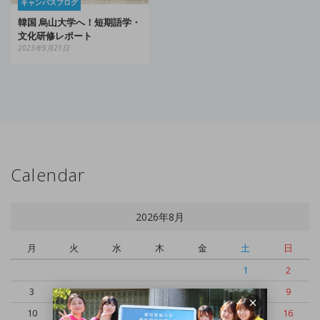
キャンパスブログ
韓国 烏山大学へ！短期語学・
文化研修レポート
2023年9月21日
Calendar
2026年8月
月
火
水
木
金
土
日
1
2
3
4
5
6
7
8
9
10
11
12
13
14
15
16