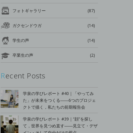
フォトギャラリー
(87)
ガクセンドウガ
(14)
学生の声
(14)
卒業生の声
(2)
Recent Posts
学泉の学びレポート #40｜「やってみ
た」が未来をつくる――6つのプロジェ
クトで描く，私たちの前期報告会
学泉の学びレポート #39｜“顔”を探し
て，世界を見つめ直す――見立て・デザ
イン・そして自分だけの視点