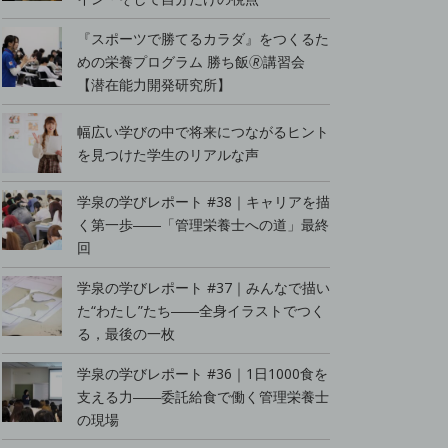
『スポーツで勝てるカラダ』をつくるた
めの栄養プログラム 勝ち飯🄬講習会
【潜在能力開発研究所】
幅広い学びの中で将来につながるヒント
を見つけた学生のリアルな声
学泉の学びレポート #38｜キャリアを描
く第一歩――「管理栄養士への道」最終
回
学泉の学びレポート #37｜みんなで描い
た“わたし”たち――全身イラストでつく
る，最後の一枚
学泉の学びレポート #36｜1日1000食を
支える力――委託給食で働く管理栄養士
の現場