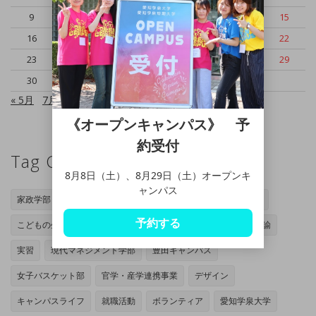
9
10
11
12
13
14
15
16
17
18
19
20
21
22
23
24
25
26
27
28
29
30
« 5月
7月 »
《オープンキャンパス》 予
約受付
Tag Cloud
8月8日（土）、8月29日（土）オープンキ
ャンパス
家政学部
岡崎キャンパス
管理栄養士専攻
家政学専攻
予約する
こどもの生活専攻
オープンキャンパス
授業
小学校教諭
実習
現代マネジメント学部
豊田キャンパス
女子バスケット部
官学・産学連携事業
デザイン
キャンパスライフ
就職活動
ボランティア
愛知学泉大学