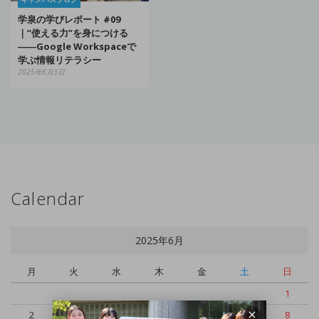
学泉の学びレポート #09
｜“使える力”を身につける
――Google Workspaceで
学ぶ情報リテラシー
2025年6月3日
Calendar
2025年6月
月
火
水
木
金
土
日
1
2
3
4
5
6
7
8