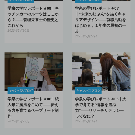
学泉の学びレポート #08｜キ
学泉の学びレポート #07
ッチンカーのルーツはここか
｜“未来のじぶん”を描くキャ
ら？――管理栄養士の歴史と
リアデザイン――就職活動を
これから
はじめる，１年生の最初の一
2025年5月30日
歩
2025年5月27日
キャンパスブログ
キャンパスブログ
学泉の学びレポート #06｜紙
学泉の学びレポート #05｜大
人形に魔法をこめて――伝え
学で育てる“情報を選ぶ
る力を育てるペープサート制
力”――リサーチリテラシー
作
ってなに？
2025年5月23日
2025年5月16日