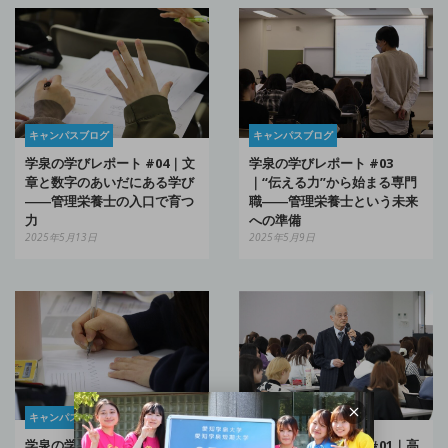
キャンパスブログ
キャンパスブログ
学泉の学びレポート #04｜文
学泉の学びレポート #03
章と数字のあいだにある学び
｜“伝える力”から始まる専門
――管理栄養士の入口で育つ
職――管理栄養士という未来
力
への準備
2025年5月13日
2025年5月9日
キャンパスブログ
キャンパスブログ
学泉の学びレポート #02｜伝
学泉の学びレポート #01｜高