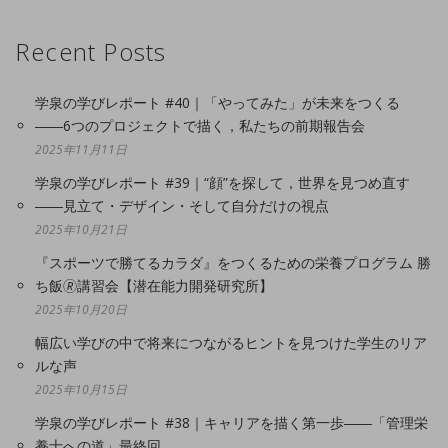
Recent Posts
学泉の学びレポート #40｜「やってみた」が未来をつくる
――6つのプロジェクトで描く，私たちの前期報告会
2025年11月11日
学泉の学びレポート #39｜“顔”を探して，世界を見つめ直す
――見立て・デザイン・そして自分だけの視点
2025年10月21日
『スポーツで勝てるカラダ』をつくるための栄養プログラム 勝
ち飯🄬講習会【潜在能力開発研究所】
2025年10月20日
幅広い学びの中で将来につながるヒントを見つけた学生のリア
ルな声
2025年10月15日
学泉の学びレポート #38｜キャリアを描く第一歩――「管理栄
養士への道」最終回