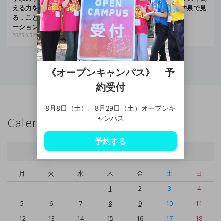
える力を描く――表情に宿
校生のその先へ――学泉で見
る，ことば以上のコミュニケ
つける学びの原点
ーション
2025年5月1日
2025年5月8日
《オープンキャンパス》 予
約受付
8月8日（土）、8月29日（土）オープンキ
ャンパス
Calendar
予約する
2025年5月
月
火
水
木
金
土
日
1
2
3
4
5
6
7
8
9
10
11
12
13
14
15
16
17
18