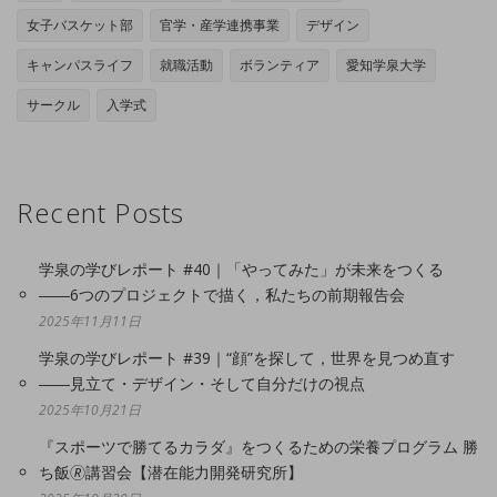
女子バスケット部
官学・産学連携事業
デザイン
キャンパスライフ
就職活動
ボランティア
愛知学泉大学
サークル
入学式
Recent Posts
学泉の学びレポート #40｜「やってみた」が未来をつくる
――6つのプロジェクトで描く，私たちの前期報告会
2025年11月11日
学泉の学びレポート #39｜“顔”を探して，世界を見つめ直す
――見立て・デザイン・そして自分だけの視点
2025年10月21日
『スポーツで勝てるカラダ』をつくるための栄養プログラム 勝
ち飯🄬講習会【潜在能力開発研究所】