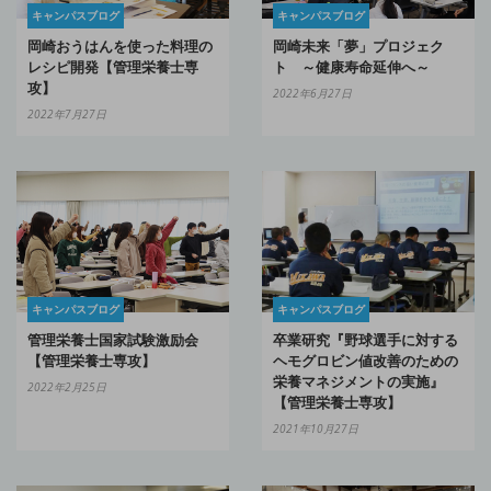
キャンパスブログ
キャンパスブログ
岡崎おうはんを使った料理の
岡崎未来「夢」プロジェク
レシピ開発【管理栄養士専
ト ～健康寿命延伸へ～
攻】
2022年6月27日
2022年7月27日
キャンパスブログ
キャンパスブログ
管理栄養士国家試験激励会
卒業研究『野球選手に対する
【管理栄養士専攻】
ヘモグロビン値改善のための
栄養マネジメントの実施』
2022年2月25日
【管理栄養士専攻】
2021年10月27日