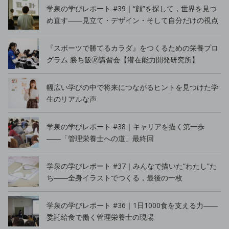
学泉の学びレポート #39｜“顔”を探して，世界を見つ
め直す――見立て・デザイン・そして自分だけの視点
『スポーツで勝てるカラダ』をつくるための栄養プロ
グラム 勝ち飯🄬講習会【潜在能力開発研究所】
幅広い学びの中で将来につながるヒントを見つけた学
生のリアルな声
学泉の学びレポート #38｜キャリアを描く第一歩
――「管理栄養士への道」最終回
学泉の学びレポート #37｜みんなで描いた“わたし”た
ち――全身イラストでつくる，最後の一枚
学泉の学びレポート #36｜1日1000食を支える力――
委託給食で働く管理栄養士の現場