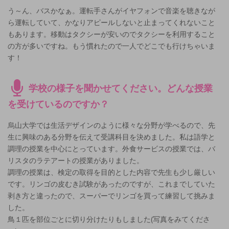
う～ん、バスかなぁ。運転手さんがイヤフォンで音楽を聴きなが
ら運転していて、かなりアピールしないと止まってくれないこと
もあります。移動はタクシーが安いのでタクシーを利用すること
の方が多いですね。もう慣れたので一人でどこでも行けちゃいま
す！
学校の様子を聞かせてください。どんな授業
を受けているのですか？
烏山大学では生活デザインのように様々な分野が学べるので、先
生に興味のある分野を伝えて受講科目を決めました。私は語学と
調理の授業を中心にとっています。外食サービスの授業では、バ
リスタのラテアートの授業がありました。
調理の授業は、検定の取得を目的とした内容で先生も少し厳しい
です。リンゴの皮むき試験があったのですが、これまでしていた
剥き方と違ったので、スーパーでリンゴを買って練習して挑みま
した。
鳥１匹を部位ごとに切り分けたりもしました(写真をみてくださ