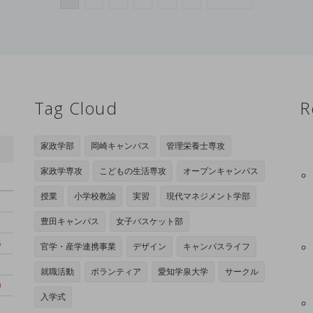
Tag Cloud
R
家政学部
岡崎キャンパス
管理栄養士専攻
家政学専攻
こどもの生活専攻
オープンキャンパス
日
授業
小学校教諭
実習
現代マネジメント学部
豊田キャンパス
女子バスケット部
6
官学・産学連携事業
デザイン
キャンパスライフ
3
就職活動
ボランティア
愛知学泉大学
サークル
0
入学式