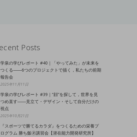
ecent Posts
学泉の学びレポート #40｜「やってみた」が未来を
つくる――6つのプロジェクトで描く，私たちの前期
報告会
2025年11月11日
学泉の学びレポート #39｜“顔”を探して，世界を見
つめ直す――見立て・デザイン・そして自分だけの
視点
2025年10月21日
『スポーツで勝てるカラダ』をつくるための栄養プ
ログラム 勝ち飯🄬講習会【潜在能力開発研究所】