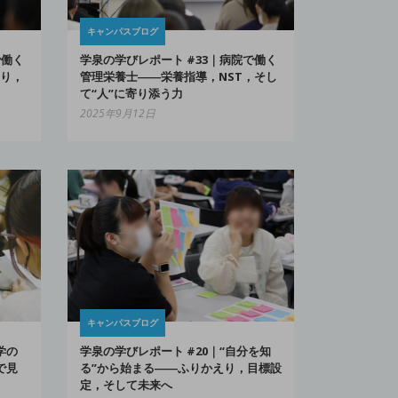
キャンパスブログ
で働く
学泉の学びレポート #33｜病院で働く
り，
管理栄養士――栄養指導，NST，そし
て“人”に寄り添う力
2025年9月12日
キャンパスブログ
学の
学泉の学びレポート #20｜“自分を知
で見
る”から始まる――ふりかえり，目標設
定，そして未来へ