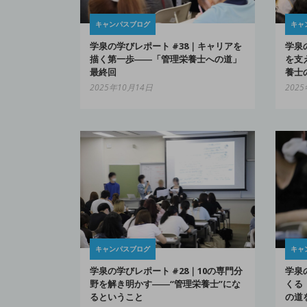
キャンパスブログ
キャ
学泉の学びレポート #38｜キャリアを
学泉の
描く第一歩――「管理栄養士への道」
を支
最終回
養士
2025年10月14日
202
キャンパスブログ
キャ
学泉の学びレポート #28｜10の専門分
学泉
野を解き明かす――“管理栄養士”にな
くる
るということ
の道