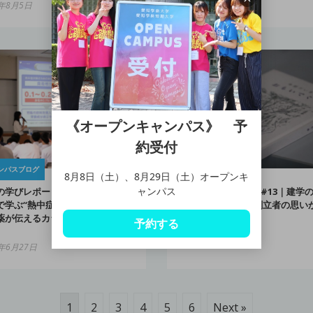
5年8月5日
2025年7月18日
《オープンキャンパス》 予
約受付
ンパスブログ
キャンパスブログ
8月8日（土）、8月29日（土）オープンキ
ャンパス
の学びレポート #15｜高校生×大
学泉の学びレポート #13｜建学
で学ぶ“熱中症と水分補給”――大
と“3つの挑戦”――創立者の思い
薬が伝えるカラダの守り方（特別
自分の未来を描く
予約する
2025年6月20日
5年6月27日
1
2
3
4
5
6
Next »