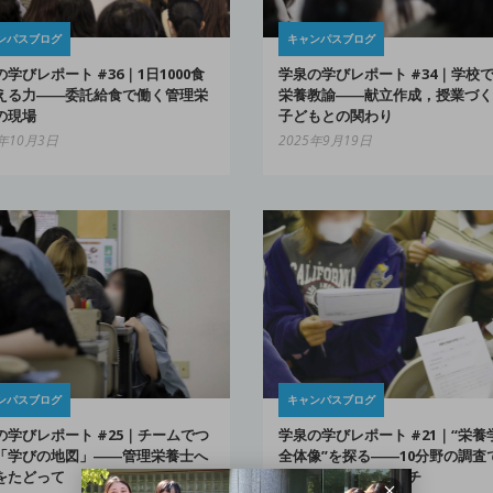
ンパスブログ
キャンパスブログ
学びレポート #36｜1日1000食
学泉の学びレポート #34｜学校
える力――委託給食で働く管理栄
栄養教諭――献立作成，授業づく
の現場
子どもとの関わり
5年10月3日
2025年9月19日
ンパスブログ
キャンパスブログ
の学びレポート #25｜チームでつ
学泉の学びレポート #21｜“栄養
「学びの地図」――管理栄養士へ
全体像”を探る――10分野の調査
をたどって
えてくる未来のカタチ