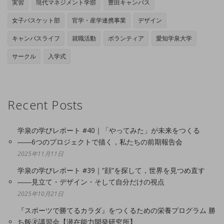
実習
現代マネジメント学部
豊田キャンパス
女子バスケット部
官学・産学連携事業
デザイン
キャンパスライフ
就職活動
ボランティア
愛知学泉大学
サークル
入学式
Recent Posts
学泉の学びレポート #40｜「やってみた」が未来をつくる
――6つのプロジェクトで描く，私たちの前期報告会
2025年11月11日
学泉の学びレポート #39｜“顔”を探して，世界を見つめ直す
――見立て・デザイン・そして自分だけの視点
2025年10月21日
『スポーツで勝てるカラダ』をつくるための栄養プログラム 勝
ち飯🄬講習会【潜在能力開発研究所】