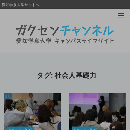
愛知学泉大学サイトへ
Me
タグ:
社会人基礎力
キャンパスブログ
キャンパスブログ