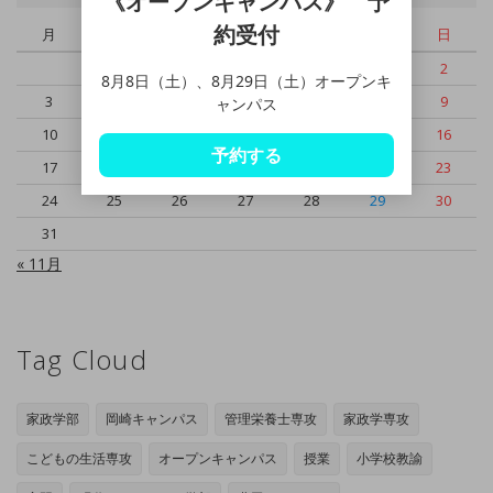
《オープンキャンパス》 予
約受付
月
火
水
木
金
土
日
1
2
8月8日（土）、8月29日（土）オープンキ
3
4
5
6
7
8
9
ャンパス
10
11
12
13
14
15
16
予約する
17
18
19
20
21
22
23
24
25
26
27
28
29
30
31
« 11月
Tag Cloud
家政学部
岡崎キャンパス
管理栄養士専攻
家政学専攻
こどもの生活専攻
オープンキャンパス
授業
小学校教諭