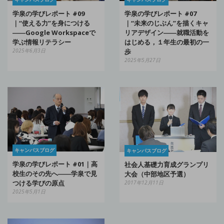
学泉の学びレポート #09
学泉の学びレポート #07
｜“使える力”を身につける
｜“未来のじぶん”を描くキャ
――Google Workspaceで
リアデザイン――就職活動を
学ぶ情報リテラシー
はじめる，１年生の最初の一
2025年6月3日
歩
2025年5月27日
キャンパスブログ
キャンパスブログ
学泉の学びレポート #01｜高
社会人基礎力育成グランプリ
校生のその先へ――学泉で見
大会（中部地区予選）
つける学びの原点
2017年12月11日
2025年5月1日