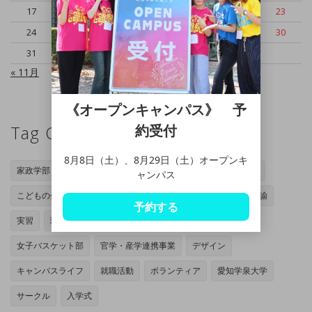
17
18
19
20
21
22
23
24
25
26
27
28
29
30
31
« 11月
《オープンキャンパス》 予
約受付
Tag Cloud
8月8日（土）、8月29日（土）オープンキ
家政学部
岡崎キャンパス
管理栄養士専攻
家政学専攻
ャンパス
こどもの生活専攻
オープンキャンパス
授業
小学校教諭
予約する
実習
現代マネジメント学部
豊田キャンパス
女子バスケット部
官学・産学連携事業
デザイン
キャンパスライフ
就職活動
ボランティア
愛知学泉大学
サークル
入学式