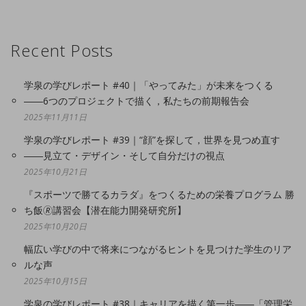
Recent Posts
学泉の学びレポート #40｜「やってみた」が未来をつくる
――6つのプロジェクトで描く，私たちの前期報告会
2025年11月11日
学泉の学びレポート #39｜“顔”を探して，世界を見つめ直す
――見立て・デザイン・そして自分だけの視点
2025年10月21日
『スポーツで勝てるカラダ』をつくるための栄養プログラム 勝
ち飯🄬講習会【潜在能力開発研究所】
2025年10月20日
幅広い学びの中で将来につながるヒントを見つけた学生のリア
ルな声
2025年10月15日
学泉の学びレポート #38｜キャリアを描く第一歩――「管理栄