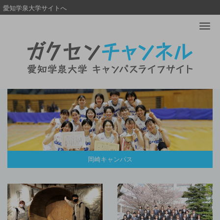
愛知学泉大学サイトへ
Me
岡崎キャンパス