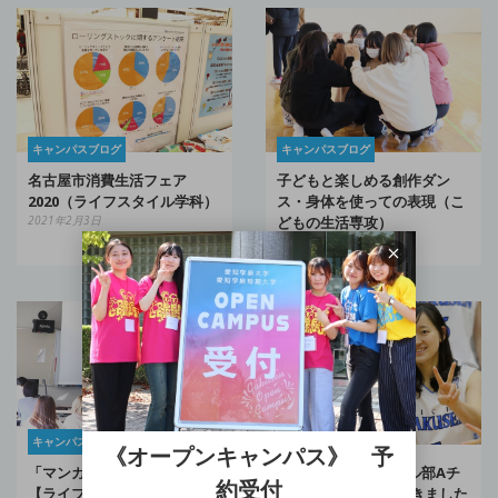
キャンパスブログ
キャンパスブログ
子どもと楽しめる創作ダン
名古屋市消費生活フェア
ス・身体を使っての表現（こ
2020（ライフスタイル学科）
どもの生活専攻）
2021年2月3日
2020年12月24日
ガクセンドウガ
キャンパスブログ
《オープンキャンパス》 予
女子バスケットボール部Aチ
「マンガでビブリオバトル」
約受付
ーム キャプテンに聞きました
【ライフスタイル学科】