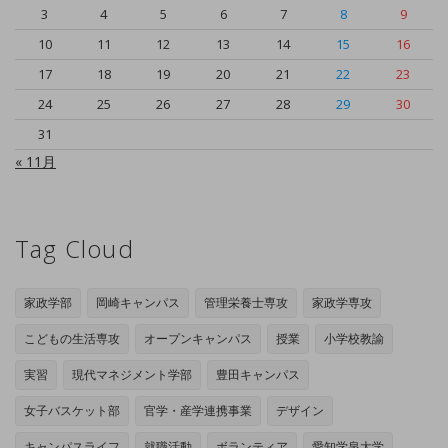
3
4
5
6
7
8
9
10
11
12
13
14
15
16
17
18
19
20
21
22
23
24
25
26
27
28
29
30
31
« 11月
Tag Cloud
家政学部
岡崎キャンパス
管理栄養士専攻
家政学専攻
こどもの生活専攻
オープンキャンパス
授業
小学校教諭
実習
現代マネジメント学部
豊田キャンパス
女子バスケット部
官学・産学連携事業
デザイン
キャンパスライフ
就職活動
ボランティア
愛知学泉大学