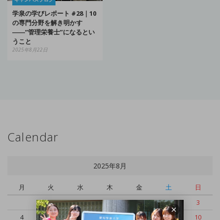
学泉の学びレポート #28｜10
の専門分野を解き明かす
――“管理栄養士”になるとい
うこと
2025年8月22日
Calendar
2025年8月
月
火
水
木
金
土
日
1
2
3
4
5
6
7
8
9
10