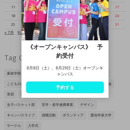
11
12
13
14
15
16
17
18
19
20
21
22
23
24
25
26
27
28
29
30
31
« 7月
9月 »
《オープンキャンパス》 予
約受付
Tag Cloud
8月8日（土）、8月29日（土）オープンキ
家政学部
岡崎キャンパス
管理栄養士専攻
家政学専攻
ャンパス
こどもの生活専攻
オープンキャンパス
授業
小学校教諭
予約する
実習
現代マネジメント学部
豊田キャンパス
女子バスケット部
官学・産学連携事業
デザイン
キャンパスライフ
就職活動
ボランティア
愛知学泉大学
サークル
入学式