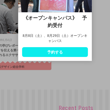
《オープンキャンパス》 予
約受付
8月8日（土）、8月29日（土）オープンキ
5年6月4日
ャンパス
の学びレポート短大編 #01｜“わ
”を伝える第一歩――つながりが
予約する
れるエクササイズ
活デザイン総合学科
Recent Posts