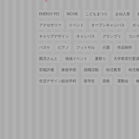
ENERGY FES
MOVIE
こどもまつり
まゆ人形
アクセサリー
イベント
オープンキャンパス
ガ
キャリアデザイン
キャンパス
グランプリ
コン
バスケ
ピアノ
フットサル
介護
作品制作
園児さんと
地域イベント
夏祭り
大学祭実行委
官能評価
家政学部
就職活動
幼児教育
幼児
生活デザイン総合学科
留学生
資格
運動会