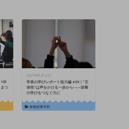
2025年6月12日
｜1年
学泉の学びレポート短大編 #03｜“主
もまつ
体性”は声をかける一歩から――栄養
の学びをつなぐ力に
食物栄養学科