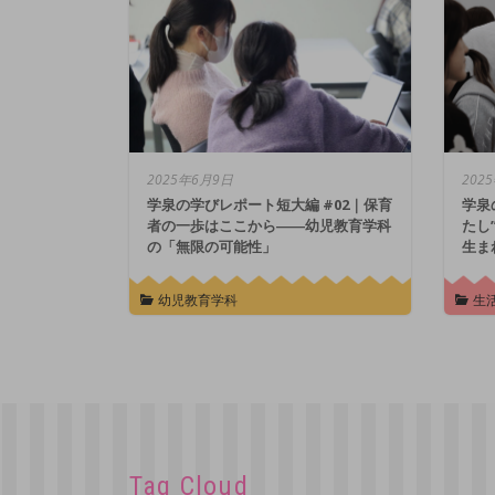
2025年6月9日
202
学泉の学びレポート短大編 #02｜保育
学泉
者の一歩はここから――幼児教育学科
たし
の「無限の可能性」
生ま
幼児教育学科
生
Tag Cloud