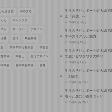
学泉の学びレポート短大編 #
むらさき麦
ゆめまる
よ「完成」へ
っくん
キャラクター
2026年1月29日
テスト
サークル
デザイン
学泉の学びレポート短大編 #
学科のリアルと魅力
優勝
台湾
商品開発
2026年1月19日
員会
学泉祭実行委員会
学生会
学泉の学びレポート短大編 #
で届けるワクワクの時間
教育学科
栄養士
生活デザイン
2026年1月13日
食物栄養
食物栄養学科
食育
学泉の学びレポート短大編 #
「創造力」
2025年12月23日
学泉の学びレポート短大編 #
着々と進む小道具づくり！
2025年12月18日