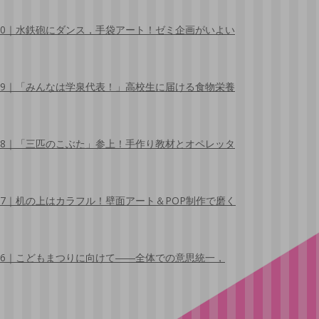
30｜水鉄砲にダンス，手袋アート！ゼミ企画がいよい
29｜「みんなは学泉代表！」高校生に届ける食物栄養
28｜「三匹のこぶた」参上！手作り教材とオペレッタ
27｜机の上はカラフル！壁面アート＆POP制作で磨く
26｜こどもまつりに向けて――全体での意思統一，