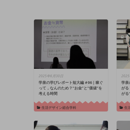
2025年6月30日
202
学泉の学びレポート短大編 #06｜稼ぐ
学泉
って，なんのため？“お金”と“価値”を
がる
考える時間
がる
生活デザイン総合学科
生