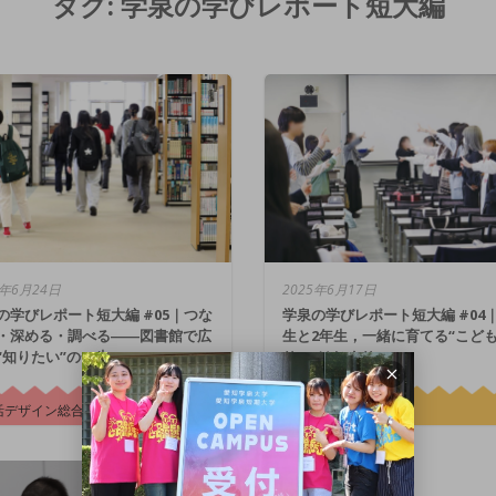
タグ:
学泉の学びレポート短大編
5年6月24日
2025年6月17日
の学びレポート短大編 #05｜つな
学泉の学びレポート短大編 #04
・深める・調べる――図書館で広
生と2年生，一緒に育てる“こど
“知りたい”の一歩
り”のはじまり
活デザイン総合学科
幼児教育学科