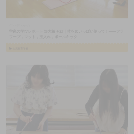
2025年12月8日
学泉の学びレポート 短大編 #23｜体をめいっぱい使って！――フラ
フープ，マット，玉入れ，ボールキック
幼児教育学科