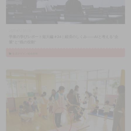
2025年12月11日
学泉の学びレポート短大編 #24｜経済のしくみ――AIと考える“企
業”と“税の役割”
生活デザイン総合学科