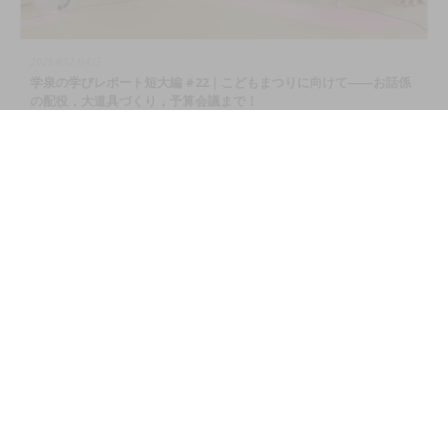
2025年12月4日
学泉の学びレポート短大編 #22｜こどもまつりに向けて――お話係
の配役，大道具づくり，予算会議まで！
幼児教育学科