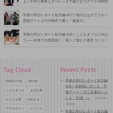
上！手作り教材とオペレッタで届けるワクワクの時間
学泉の学びレポート短大編 #27｜机の上はカラフル！
壁面アート＆POP制作で磨く「創造力」
学泉の学びレポート短大編 #26｜こどもまつりに向け
て――全体での意思統一，着々と進む小道具づくり！
Tag Cloud
Recent Posts
学泉の学びレポート短大編
ENERGY FES
MOVIE
#30｜水鉄砲にダンス，手
こどもまつり
まゆ人形
袋アート！ゼミ企画がいよ
いよ「完成」へ
2026年1
むらさき麦
ゆめまる
月29日
アクセサリー
イベント
学泉の学びレポート短大編