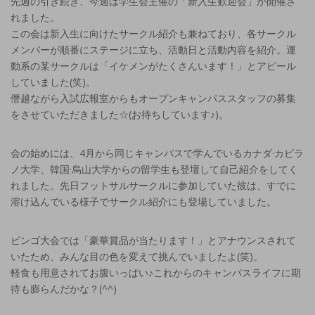
先週の引き続き、今週は学生会主催の「新入生歓迎会」が開催さ
れました。
この会は新入生に向けたサークル紹介も兼ねており、各サークル
メンバーが順番にステージに立ち、活動日と活動内容を紹介。運
動系の某サークルは「イケメンがたくさんいます！」とアピール
していました(笑)。
僭越ながら入試広報室からもオープンキャンパススタッフの募集
をさせていただきました☆(お待ちしています♪)。
会の始めには、4月から同じキャンパスで学んでいるカナダ·カピラ
ノ大学、韓国·烏山大学からの留学生も登壇して自己紹介をしてく
れました。先日フットサルサークルに参加していた彼は、すでに
溶け込んでいる様子でサークル紹介にも登場していました。
ビンゴ大会では「豪華賞品が当たります！」とアナウンスされて
いたため、みんな目の色を変えて挑んでいましたよ(笑)。
軽食も用意されてお腹いっぱい♪これからのキャンパスライフに期
待も膨らんだかな？(^^)