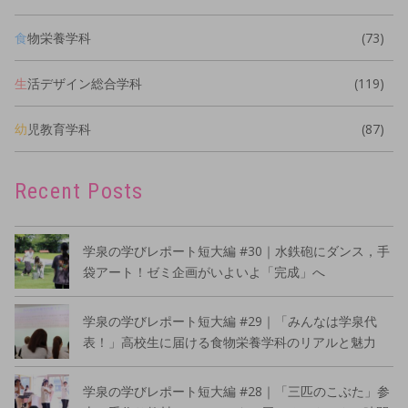
食物栄養学科
(73)
生活デザイン総合学科
(119)
幼児教育学科
(87)
Recent Posts
学泉の学びレポート短大編 #30｜水鉄砲にダンス，手
袋アート！ゼミ企画がいよいよ「完成」へ
学泉の学びレポート短大編 #29｜「みんなは学泉代
表！」高校生に届ける食物栄養学科のリアルと魅力
学泉の学びレポート短大編 #28｜「三匹のこぶた」参