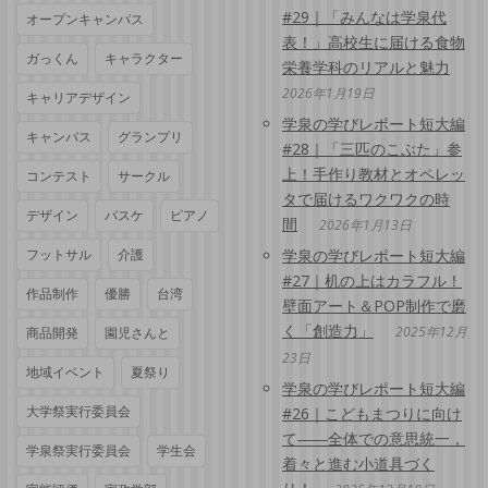
#29｜「みんなは学泉代
オープンキャンパス
表！」高校生に届ける食物
ガっくん
キャラクター
栄養学科のリアルと魅力
2026年1月19日
キャリアデザイン
学泉の学びレポート短大編
キャンパス
グランプリ
#28｜「三匹のこぶた」参
上！手作り教材とオペレッ
コンテスト
サークル
タで届けるワクワクの時
デザイン
バスケ
ピアノ
間
2026年1月13日
フットサル
介護
学泉の学びレポート短大編
#27｜机の上はカラフル！
作品制作
優勝
台湾
壁面アート＆POP制作で磨
く「創造力」
2025年12月
商品開発
園児さんと
23日
地域イベント
夏祭り
学泉の学びレポート短大編
大学祭実行委員会
#26｜こどもまつりに向け
て――全体での意思統一，
学泉祭実行委員会
学生会
着々と進む小道具づく