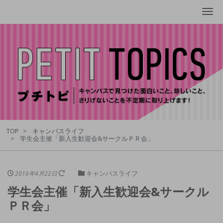
Me
TOP
キャンパスライフ
学生会主催「新入生歓迎会&サークルＰＲ会」
キャンパスライフ
2016年4月22日
学生会主催「新入生歓迎会&サークル
ＰＲ会」