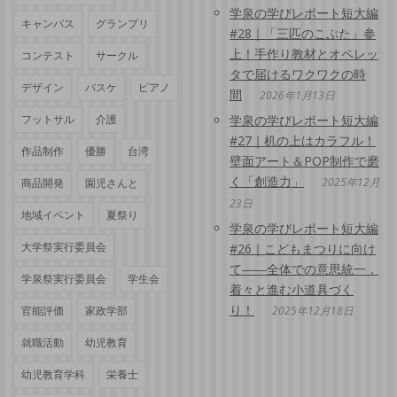
学泉の学びレポート短大編
キャンパス
グランプリ
#28｜「三匹のこぶた」参
上！手作り教材とオペレッ
コンテスト
サークル
タで届けるワクワクの時
デザイン
バスケ
ピアノ
間
2026年1月13日
フットサル
介護
学泉の学びレポート短大編
#27｜机の上はカラフル！
作品制作
優勝
台湾
壁面アート＆POP制作で磨
く「創造力」
2025年12月
商品開発
園児さんと
23日
地域イベント
夏祭り
学泉の学びレポート短大編
大学祭実行委員会
#26｜こどもまつりに向け
て――全体での意思統一，
学泉祭実行委員会
学生会
着々と進む小道具づく
り！
官能評価
家政学部
2025年12月18日
就職活動
幼児教育
幼児教育学科
栄養士