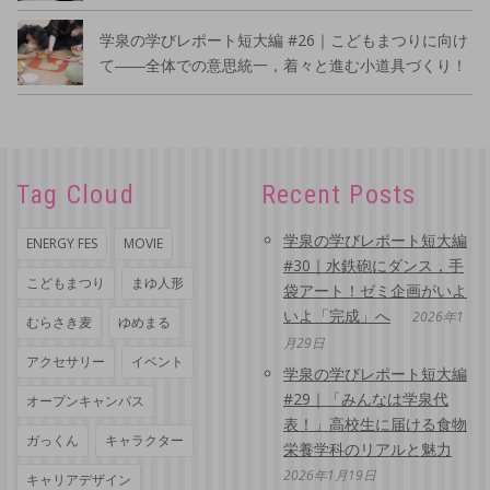
学泉の学びレポート短大編 #26｜こどもまつりに向け
て――全体での意思統一，着々と進む小道具づくり！
Tag Cloud
Recent Posts
学泉の学びレポート短大編
ENERGY FES
MOVIE
#30｜水鉄砲にダンス，手
こどもまつり
まゆ人形
袋アート！ゼミ企画がいよ
いよ「完成」へ
2026年1
むらさき麦
ゆめまる
月29日
アクセサリー
イベント
学泉の学びレポート短大編
#29｜「みんなは学泉代
オープンキャンパス
表！」高校生に届ける食物
ガっくん
キャラクター
栄養学科のリアルと魅力
2026年1月19日
キャリアデザイン