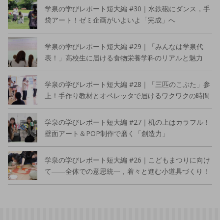
学泉の学びレポート短大編 #30｜水鉄砲にダンス，手
袋アート！ゼミ企画がいよいよ「完成」へ
学泉の学びレポート短大編 #29｜「みんなは学泉代
表！」高校生に届ける食物栄養学科のリアルと魅力
学泉の学びレポート短大編 #28｜「三匹のこぶた」参
上！手作り教材とオペレッタで届けるワクワクの時間
学泉の学びレポート短大編 #27｜机の上はカラフル！
壁面アート＆POP制作で磨く「創造力」
学泉の学びレポート短大編 #26｜こどもまつりに向け
て――全体での意思統一，着々と進む小道具づくり！