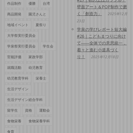
作品制作
優勝
台湾
壁面アート＆POP制作で磨
く「創造力」
2025年12月
商品開発
園児さんと
23日
地域イベント
夏祭り
学泉の学びレポート短大編
大学祭実行委員会
#26｜こどもまつりに向け
て――全体での意思統一，
学泉祭実行委員会
学生会
着々と進む小道具づく
り！
官能評価
家政学部
2025年12月18日
就職活動
幼児教育
幼児教育学科
栄養士
生活デザイン
生活デザイン総合学科
留学生
資格
運動会
食物栄養
食物栄養学科
食育