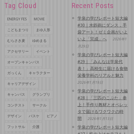
Tag Cloud
Recent Posts
学泉の学びレポート短大編
ENERGY FES
MOVIE
#30｜水鉄砲にダンス，手
こどもまつり
まゆ人形
袋アート！ゼミ企画がいよ
いよ「完成」へ
2026年1
むらさき麦
ゆめまる
月29日
アクセサリー
イベント
学泉の学びレポート短大編
#29｜「みんなは学泉代
オープンキャンパス
表！」高校生に届ける食物
ガっくん
キャラクター
栄養学科のリアルと魅力
2026年1月19日
キャリアデザイン
学泉の学びレポート短大編
キャンパス
グランプリ
#28｜「三匹のこぶた」参
上！手作り教材とオペレッ
コンテスト
サークル
タで届けるワクワクの時
デザイン
バスケ
ピアノ
間
2026年1月13日
フットサル
介護
学泉の学びレポート短大編
#27｜机の上はカラフル！