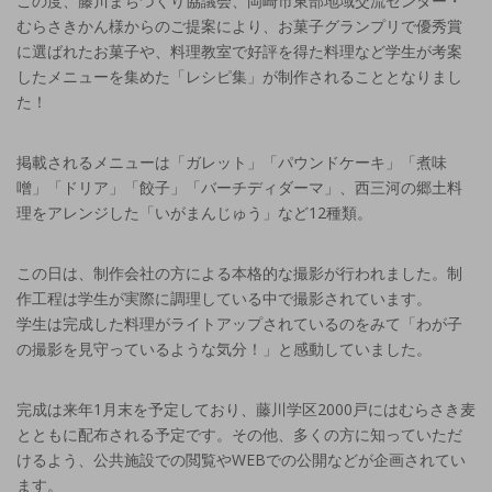
この度、藤川まちづくり協議会、岡崎市東部地域交流センター・
むらさきかん様からのご提案により、お菓子グランプリで優秀賞
に選ばれたお菓子や、料理教室で好評を得た料理など学生が考案
したメニューを集めた「レシピ集」が制作されることとなりまし
た！
掲載されるメニューは「ガレット」「パウンドケーキ」「煮味
噌」「ドリア」「餃子」「バーチディダーマ」、西三河の郷土料
理をアレンジした「いがまんじゅう」など12種類。
この日は、制作会社の方による本格的な撮影が行われました。制
作工程は学生が実際に調理している中で撮影されています。
学生は完成した料理がライトアップされているのをみて「わが子
の撮影を見守っているような気分！」と感動していました。
完成は来年1月末を予定しており、藤川学区2000戸にはむらさき麦
とともに配布される予定です。その他、多くの方に知っていただ
けるよう、公共施設での閲覧やWEBでの公開などが企画されてい
ます。