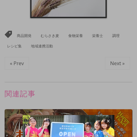
商品開発
むらさき麦
食物栄養
栄養士
調理
レシピ集
地域連携活動
« Prev
Next »
関連記事