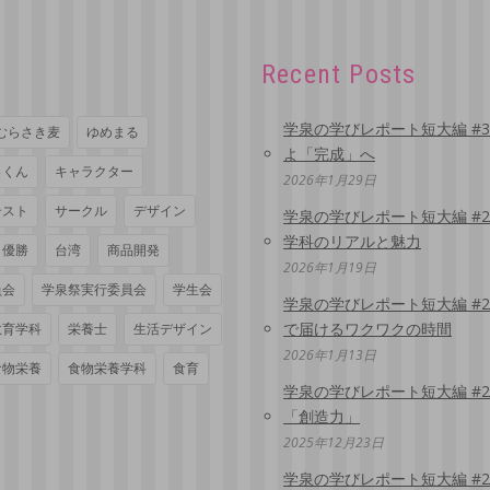
Recent Posts
学泉の学びレポート短大編 #
むらさき麦
ゆめまる
よ「完成」へ
っくん
キャラクター
2026年1月29日
テスト
サークル
デザイン
学泉の学びレポート短大編 #
学科のリアルと魅力
優勝
台湾
商品開発
2026年1月19日
員会
学泉祭実行委員会
学生会
学泉の学びレポート短大編 #
で届けるワクワクの時間
教育学科
栄養士
生活デザイン
2026年1月13日
食物栄養
食物栄養学科
食育
学泉の学びレポート短大編 #
「創造力」
2025年12月23日
学泉の学びレポート短大編 #