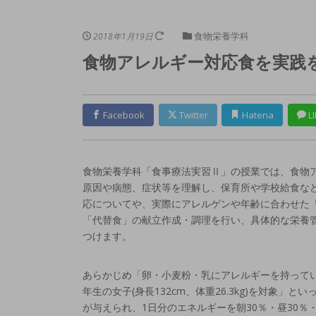
食物栄養学科
2018年1月19日
食物アレルギー対応食を実践
Facebook
Twitter
Hatena
LI
食物栄養学科「食事療法実習Ⅱ」の授業では、食物
原因や病態、症状等を理解し、保育所や学校給食な
応についてや、実際にアレルゲンや年齢に合わせた
「代替食」の献立作成・調理を行い、具体的な栄養
つけます。
あらかじめ「卵・小麦粉・乳にアレルギーを持って
年生の女子(身長132cm、体重26.3kg)を対象」と
が与えられ、1日分のエネルギーを朝30％・昼30％・