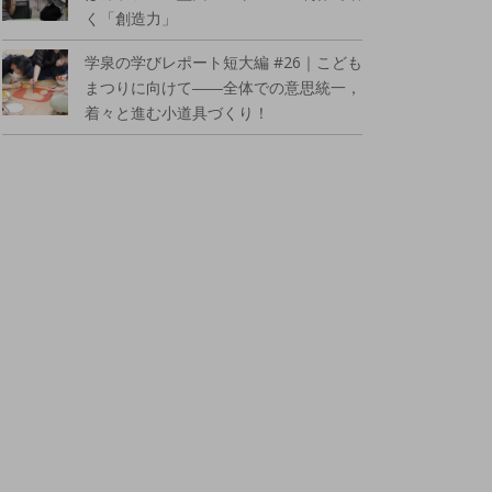
く「創造力」
学泉の学びレポート短大編 #26｜こども
まつりに向けて――全体での意思統一，
着々と進む小道具づくり！