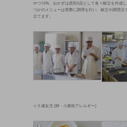
やつ10%、おかずは原則3品として各々献立を作成
つかのメニューは実際に調理を行い、献立や調理法
立てます。
☆５歳女児 (卵・小麦粉アレルギー)