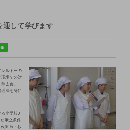
を通して学びます
NE
アレルギーの
ど現場での対
「除去食」
管理法を身に
いる小学校3
いった献立条件
夜30%・お