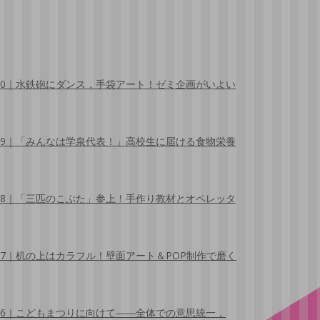
30｜水鉄砲にダンス，手袋アート！ゼミ企画がいよい
29｜「みんなは学泉代表！」高校生に届ける食物栄養
28｜「三匹のこぶた」参上！手作り教材とオペレッタ
27｜机の上はカラフル！壁面アート＆POP制作で磨く
26｜こどもまつりに向けて――全体での意思統一，