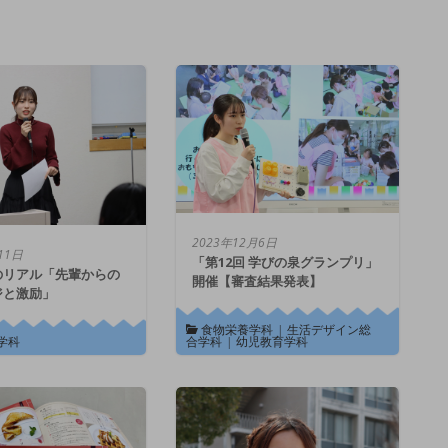
2023年12月6日
11日
「第12回 学びの泉グランプリ」
のリアル「先輩からの
開催【審査結果発表】
ジと激励」
食物栄養学科
|
生活デザイン総
学科
合学科
|
幼児教育学科