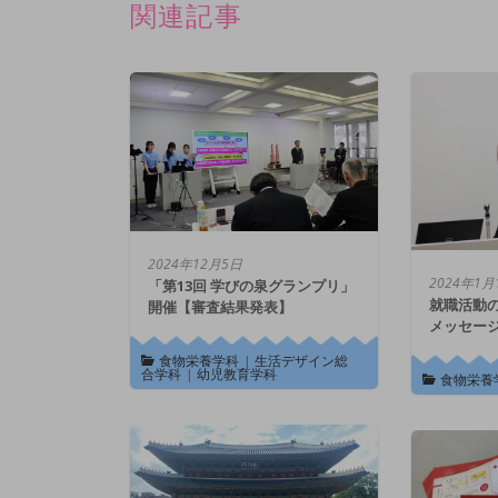
関連記事
2024年12月5日
2024年1月
「第13回 学びの泉グランプリ」
就職活動
開催【審査結果発表】
メッセー
食物栄養学科
|
生活デザイン総
合学科
|
幼児教育学科
食物栄養