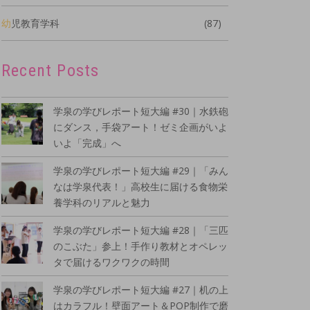
幼児教育学科
(87)
Recent Posts
学泉の学びレポート短大編 #30｜水鉄砲
にダンス，手袋アート！ゼミ企画がいよ
いよ「完成」へ
学泉の学びレポート短大編 #29｜「みん
なは学泉代表！」高校生に届ける食物栄
養学科のリアルと魅力
学泉の学びレポート短大編 #28｜「三匹
のこぶた」参上！手作り教材とオペレッ
タで届けるワクワクの時間
学泉の学びレポート短大編 #27｜机の上
はカラフル！壁面アート＆POP制作で磨