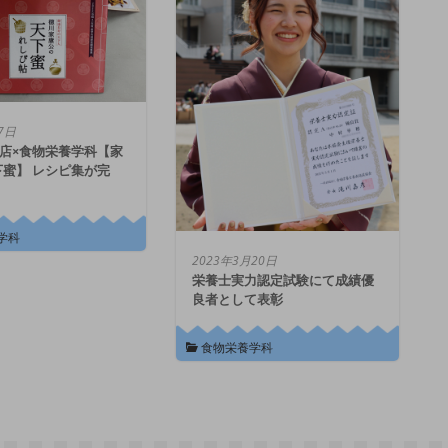
7日
商店×食物栄養学科【家
蜜】 レシピ集が完
学科
2023年3月20日
栄養士実力認定試験にて成績優
良者として表彰
食物栄養学科