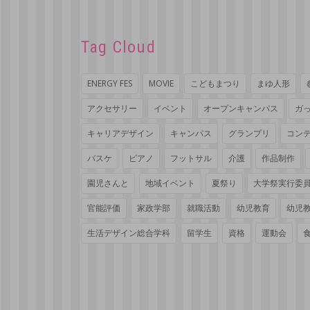
Tag Cloud
ENERGY FES
MOVIE
こどもまつり
まゆ人形
アクセサリー
イベント
オープンキャンパス
ガ
キャリアデザイン
キャンパス
グランプリ
コン
バスケ
ピアノ
フットサル
介護
作品制作
園児さんと
地域イベント
夏祭り
大学祭実行委
官能評価
家政学部
就職活動
幼児教育
幼児
生活デザイン総合学科
留学生
資格
運動会