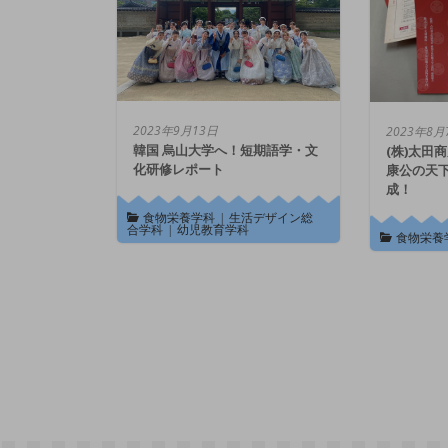
2023年9月13日
2023年8月
韓国 烏山大学へ！短期語学・文
(株)太田
化研修レポート
康公の天下
成！
食物栄養学科
|
生活デザイン総
合学科
|
幼児教育学科
食物栄養