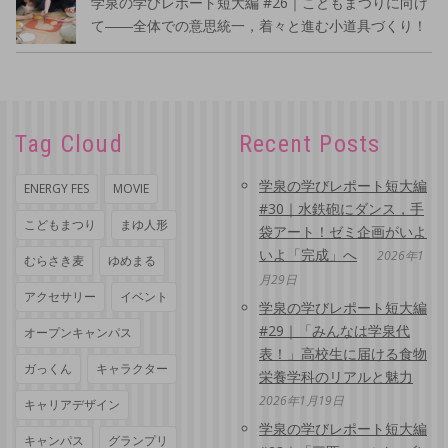
学泉の学びレポート短大編 #26｜こどもまつりに向け
て――全体での意思統一，着々と進む小道具づくり！
Tag Cloud
Recent Posts
学泉の学びレポート短大編
ENERGY FES
MOVIE
#30｜水鉄砲にダンス，手
こどもまつり
まゆ人形
袋アート！ゼミ企画がいよ
いよ「完成」へ
2026年1
むらさき麦
ゆめまる
月29日
アクセサリー
イベント
学泉の学びレポート短大編
#29｜「みんなは学泉代
オープンキャンパス
表！」高校生に届ける食物
ガっくん
キャラクター
栄養学科のリアルと魅力
2026年1月19日
キャリアデザイン
学泉の学びレポート短大編
キャンパス
グランプリ