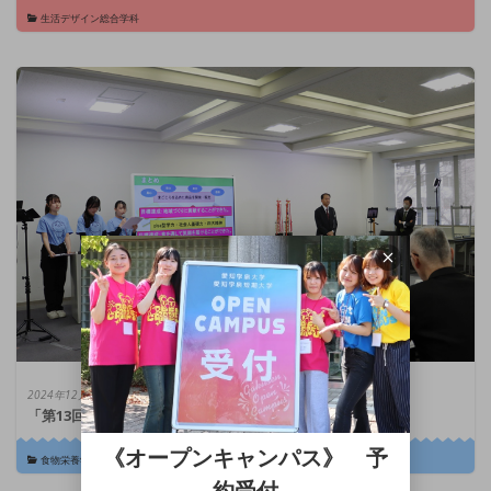
生活デザイン総合学科
2024年12月5日
「第13回 学びの泉グランプリ」開催【審査結果発表】
《オープンキャンパス》 予
食物栄養学科
|
生活デザイン総合学科
|
幼児教育学科
約受付