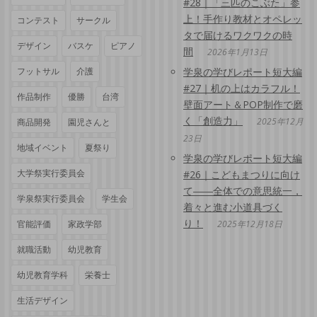
#28｜「三匹のこぶた」参
上！手作り教材とオペレッ
コンテスト
サークル
タで届けるワクワクの時
デザイン
バスケ
ピアノ
間
2026年1月13日
フットサル
介護
学泉の学びレポート短大編
#27｜机の上はカラフル！
作品制作
優勝
台湾
壁面アート＆POP制作で磨
く「創造力」
2025年12月
商品開発
園児さんと
23日
地域イベント
夏祭り
学泉の学びレポート短大編
大学祭実行委員会
#26｜こどもまつりに向け
て――全体での意思統一，
学泉祭実行委員会
学生会
着々と進む小道具づく
り！
官能評価
家政学部
2025年12月18日
就職活動
幼児教育
幼児教育学科
栄養士
生活デザイン