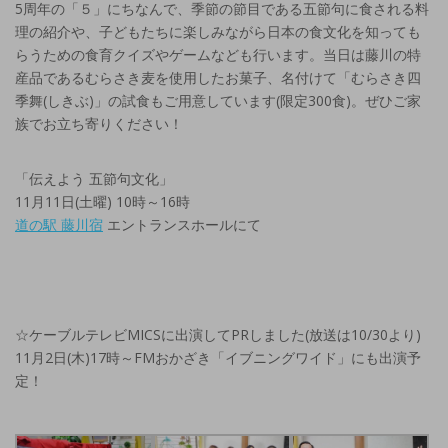
5周年の「５」にちなんで、季節の節目である五節句に食される料
理の紹介や、子どもたちに楽しみながら日本の食文化を知っても
らうための食育クイズやゲームなども行います。当日は藤川の特
産品であるむらさき麦を使用したお菓子、名付けて「むらさき四
季舞(しきぶ)」の試食もご用意しています(限定300食)。ぜひご家
族でお立ち寄りください！
「伝えよう 五節句文化」
11月11日(土曜) 10時～16時
道の駅 藤川宿
エントランスホールにて
☆ケーブルテレビMICSに出演してPRしました(放送は10/30より)
11月2日(木)17時～FMおかざき「イブニングワイド」にも出演予
定！