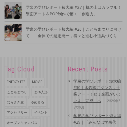
学泉の学びレポート短大編 #27｜机の上はカラフル！
壁面アート＆POP制作で磨く「創造力」
学泉の学びレポート短大編 #26｜こどもまつりに向け
て――全体での意思統一，着々と進む小道具づくり！
Tag Cloud
Recent Posts
学泉の学びレポート短大編
ENERGY FES
MOVIE
#30｜水鉄砲にダンス，手
こどもまつり
まゆ人形
袋アート！ゼミ企画がいよ
いよ「完成」へ
2026年1
むらさき麦
ゆめまる
月29日
アクセサリー
イベント
学泉の学びレポート短大編
#29｜「みんなは学泉代
オープンキャンパス