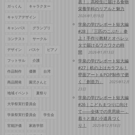
表！」高校生に届ける食物
ガっくん
キャラクター
栄養学科のリアルと魅力
2026年1月19日
キャリアデザイン
学泉の学びレポート短大編
キャンパス
グランプリ
#28｜「三匹のこぶた」参
上！手作り教材とオペレッ
コンテスト
サークル
タで届けるワクワクの時
デザイン
バスケ
ピアノ
間
2026年1月13日
フットサル
介護
学泉の学びレポート短大編
#27｜机の上はカラフル！
作品制作
優勝
台湾
壁面アート＆POP制作で磨
く「創造力」
2025年12月
商品開発
園児さんと
23日
地域イベント
夏祭り
学泉の学びレポート短大編
大学祭実行委員会
#26｜こどもまつりに向け
て――全体での意思統一，
学泉祭実行委員会
学生会
着々と進む小道具づく
り！
官能評価
家政学部
2025年12月18日