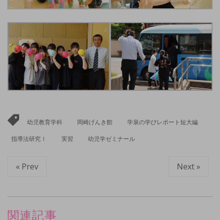
幼児教育学科
岡崎げんき館
学泉の学びレポート短大編
指導法研究Ⅰ
実習
幼児学ゼミナール
« Prev
Next »
関連記事