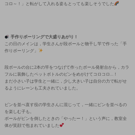
コロ～！」と転がして入れる姿もとっても楽しそうでした
手作りボーリングで大盛りあがり！
この日のメインは，学生さんが段ボールと物干し竿で作った「手
作りボーリング」
段ボールの台に2本の竿をつなげて作ったボール発射台から，カラ
フルに装飾したペットボトルのピンをめがけてコロコロ…！
まだ小さい子は学生と一緒に，少し大きい子は自分の力で転がせ
るようにレーンも工夫されていました。
ピンを並べ直す役の学生さんに混じって，一緒にピンを並べるの
を楽しむ子も。
ボールがピンを倒したときの「やったー！」という声に，教室全
体が笑顔で包まれていました