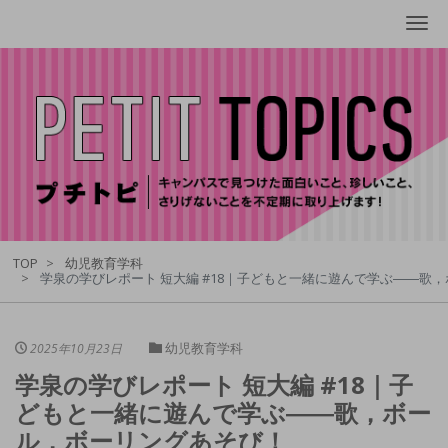
Me
TOP
幼児教育学科
学泉の学びレポート 短大編 #18｜子どもと一緒に遊んで学ぶ――歌
幼児教育学科
2025年10月23日
学泉の学びレポート 短大編 #18｜子
どもと一緒に遊んで学ぶ――歌，ボー
ル，ボーリングあそび！