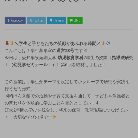
Facebook
Twitter
Hatena
LINE
＼学生と子どもたちの笑顔があふれる時間／
こんにちは！学生募集室の
運営23号
です
今日は，愛知学泉短期大学
幼児教育学科
2年生の授業《
指導法研究
Ⅰ（幼児学ゼミナールⅠ）
》第6回を取材しました！
この授業は，学生がテーマを設定して小グループで研究や実践を
行うゼミ形式。
岡崎げんき館での活動や子育て支援を通して，子どもや保護者と
の関わりを体験的に学ぶことを目的としています。
短大2年間の学びを統合し，将来の保育・教育現場につなげてい
く，大切な学びの場です