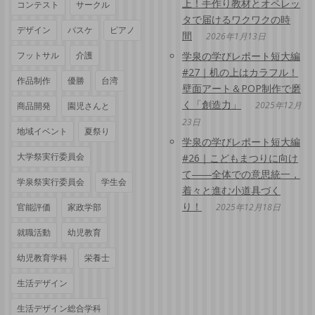
上！手作り教材とオペレッ
コンテスト
サークル
タで届けるワクワクの時
デザイン
バスケ
ピアノ
間
2026年1月13日
フットサル
介護
学泉の学びレポート短大編
#27｜机の上はカラフル！
作品制作
優勝
台湾
壁面アート＆POP制作で磨
く「創造力」
2025年12月
商品開発
園児さんと
23日
地域イベント
夏祭り
学泉の学びレポート短大編
大学祭実行委員会
#26｜こどもまつりに向け
て――全体での意思統一，
学泉祭実行委員会
学生会
着々と進む小道具づく
り！
官能評価
家政学部
2025年12月18日
就職活動
幼児教育
幼児教育学科
栄養士
生活デザイン
生活デザイン総合学科