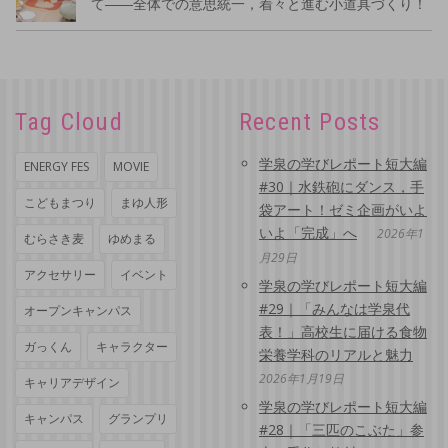
て――全体での意思統一，着々と進む小道具づくり！
Tag Cloud
Recent Posts
学泉の学びレポート短大編
ENERGY FES
MOVIE
#30｜水鉄砲にダンス，手
こどもまつり
まゆ人形
袋アート！ゼミ企画がいよ
いよ「完成」へ
2026年1
むらさき麦
ゆめまる
月29日
アクセサリー
イベント
学泉の学びレポート短大編
#29｜「みんなは学泉代
オープンキャンパス
表！」高校生に届ける食物
ガっくん
キャラクター
栄養学科のリアルと魅力
2026年1月19日
キャリアデザイン
学泉の学びレポート短大編
キャンパス
グランプリ
#28｜「三匹のこぶた」参