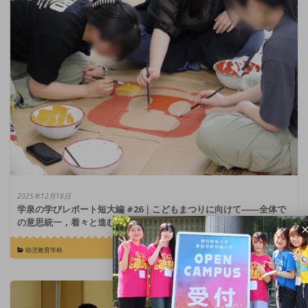
2025年12月18日
学泉の学びレポート短大編 #26｜こどもまつりに向けて――全体で
の意思統一，着々と進む小道具づくり！
幼児教育学科