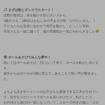
まずは歌とダンスでスタート！
活動の冒頭は，体を動かす歌とダンスから。
2曲のうち，2曲目はおなじみの手あそび歌「ひげじいさん」！
子どもたちは音楽に合わせて両手を動かし，にっこり笑顔。
学生さんも一緒に踊って，場の雰囲気が一気にやわらぎました
ボールあそびでみんな夢中！
続いてはボールあそび。円になって座り，ボールを転がし合いま
す。
途中からはボールが2個に増えて，あちこちで笑い声が響きまし
た。
よちよち歩きやハイハイのお子さんも参加できる工夫がされてい
て，自分なりのペースでボールを追いかけたり，転がしたり。
お片付けも遊びの一部になっていて，スロープ付きの箱に「コロ