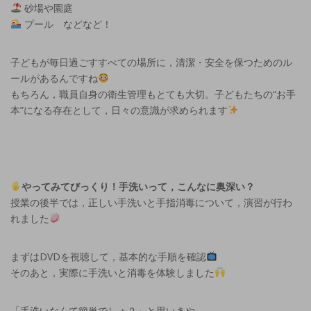
砂場や園庭
プール などなど！
子どもが毎日過ごすすべての場所に，清潔・安全を保つためのル
ールがあるんですね
もちろん，職員自身の衛生管理もとても大切。子どもたちの“お手
本”になる存在として，日々の意識が求められます
やってみてびっくり！手洗いって，こんなに奥深い？
授業の後半では，正しい手洗いと手指消毒について，演習が行わ
れました
まずはDVDを視聴して，基本的な手順を確認
そのあと，実際に手洗いと消毒を体験しました
「手洗いなんて簡単でしょ？」と思いきや…