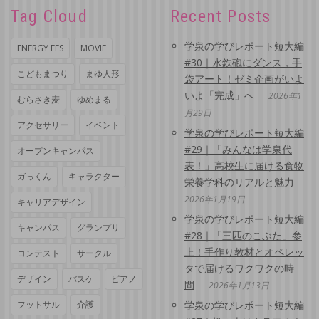
Tag Cloud
Recent Posts
学泉の学びレポート短大編
ENERGY FES
MOVIE
#30｜水鉄砲にダンス，手
こどもまつり
まゆ人形
袋アート！ゼミ企画がいよ
いよ「完成」へ
2026年1
むらさき麦
ゆめまる
月29日
アクセサリー
イベント
学泉の学びレポート短大編
#29｜「みんなは学泉代
オープンキャンパス
表！」高校生に届ける食物
ガっくん
キャラクター
栄養学科のリアルと魅力
2026年1月19日
キャリアデザイン
学泉の学びレポート短大編
キャンパス
グランプリ
#28｜「三匹のこぶた」参
上！手作り教材とオペレッ
コンテスト
サークル
タで届けるワクワクの時
デザイン
バスケ
ピアノ
間
2026年1月13日
フットサル
介護
学泉の学びレポート短大編