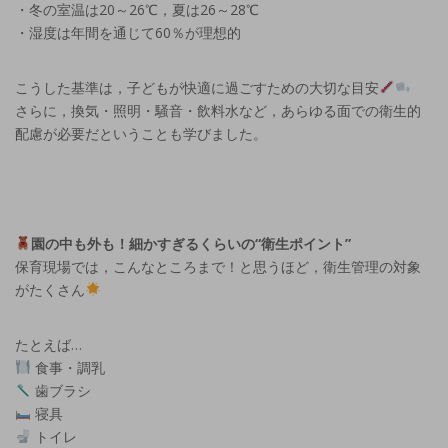
・冬の室温は20～26℃，夏は26～28℃
・湿度は年間を通じて60％が理想的
こうした基準は，子どもが快適に過ごすための大切な目安
さらに，換気・照明・騒音・飲料水など，あらゆる面での衛生的
配慮が必要だということも学びました。
園の中も外も！細かすぎるくらいの“衛生ポイント”
保育現場では，こんなところまで！と思うほど，衛生管理の対象
がたくさん
たとえば…
食事・調乳
歯ブラシ
寝具
トイレ