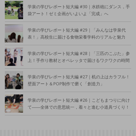
学泉の学びレポート短大編 #30｜水鉄砲にダンス，手
袋アート！ゼミ企画がいよいよ「完成」へ
学泉の学びレポート短大編 #29｜「みんなは学泉代
表！」高校生に届ける食物栄養学科のリアルと魅力
学泉の学びレポート短大編 #28｜「三匹のこぶた」参
上！手作り教材とオペレッタで届けるワクワクの時間
学泉の学びレポート短大編 #27｜机の上はカラフル！
壁面アート＆POP制作で磨く「創造力」
学泉の学びレポート短大編 #26｜こどもまつりに向け
て――全体での意思統一，着々と進む小道具づくり！