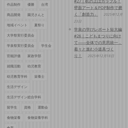
#27｜机の上はカラフル！
作品制作
優勝
台湾
壁面アート＆POP制作で磨
く「創造力」
2025年12月
商品開発
園児さんと
23日
地域イベント
夏祭り
学泉の学びレポート短大編
大学祭実行委員会
#26｜こどもまつりに向け
て――全体での意思統一，
学泉祭実行委員会
学生会
着々と進む小道具づく
り！
官能評価
家政学部
2025年12月18日
就職活動
幼児教育
幼児教育学科
栄養士
生活デザイン
生活デザイン総合学科
留学生
資格
運動会
食物栄養
食物栄養学科
食育