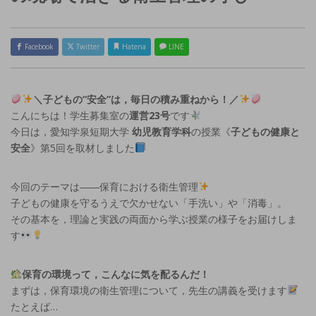
Facebook
Twitter
Hatena
LINE
＼子どもの“安全”は，毎日の積み重ねから！／
こんにちは！学生募集室の
運営23号
です
今日は，愛知学泉短期大学
幼児教育学科
の授業《
子どもの健康と
安全
》第5回を取材しました
今回のテーマは――保育における衛生管理
子どもの健康を守るうえで欠かせない「手洗い」や「消毒」。
その基本を，理論と実践の両面から学ぶ授業の様子をお届けしま
す
保育の環境って，こんなに気を配るんだ！
まずは，保育環境の衛生管理について，先生の講義を受けます
たとえば…