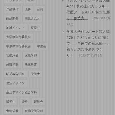
学泉の学びレポート短大編
#27｜机の上はカラフル！
作品制作
優勝
台湾
壁面アート＆POP制作で磨
く「創造力」
2025年12月
商品開発
園児さんと
23日
地域イベント
夏祭り
学泉の学びレポート短大編
大学祭実行委員会
#26｜こどもまつりに向け
て――全体での意思統一，
学泉祭実行委員会
学生会
着々と進む小道具づく
り！
官能評価
家政学部
2025年12月18日
就職活動
幼児教育
幼児教育学科
栄養士
生活デザイン
生活デザイン総合学科
留学生
資格
運動会
食物栄養
食物栄養学科