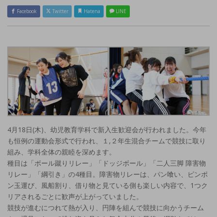
Facebook
Twitter
Hatena
LINE
4月18日(木)、幼児教育学科で新入生歓迎会が行われました。今年
も恒例の運動会形式で行われ、１,２年生混合チームで競技に取り
組み、学科全体の親睦を深めます。
種目は「ボール蹴りリレー」「ドッジボール」「二人三脚 障害物
リレー」「綱引き」の4種目。障害物リレーは、パン喰い、ピンポ
ン玉運び、風船割り、借り物と見ている側も楽しい内容で、1つク
リアされるごとに歓声が上がっていました。
競技が進むにつれて熱が入り、円陣を組んで競技に向かうチーム