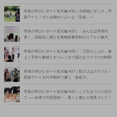
学泉の学びレポート短大編 #30｜水鉄砲にダンス，手
袋アート！ゼミ企画がいよいよ「完成」へ
学泉の学びレポート短大編 #29｜「みんなは学泉代
表！」高校生に届ける食物栄養学科のリアルと魅力
学泉の学びレポート短大編 #28｜「三匹のこぶた」参
上！手作り教材とオペレッタで届けるワクワクの時間
学泉の学びレポート短大編 #27｜机の上はカラフル！
壁面アート＆POP制作で磨く「創造力」
学泉の学びレポート短大編 #26｜こどもまつりに向け
て――全体での意思統一，着々と進む小道具づくり！