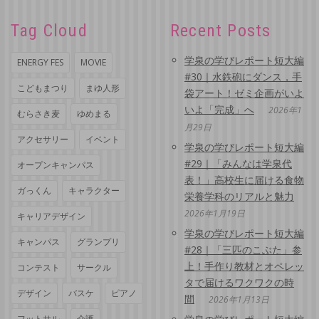
Tag Cloud
Recent Posts
学泉の学びレポート短大編
ENERGY FES
MOVIE
#30｜水鉄砲にダンス，手
こどもまつり
まゆ人形
袋アート！ゼミ企画がいよ
いよ「完成」へ
2026年1
むらさき麦
ゆめまる
月29日
アクセサリー
イベント
学泉の学びレポート短大編
#29｜「みんなは学泉代
オープンキャンパス
表！」高校生に届ける食物
ガっくん
キャラクター
栄養学科のリアルと魅力
2026年1月19日
キャリアデザイン
学泉の学びレポート短大編
キャンパス
グランプリ
#28｜「三匹のこぶた」参
上！手作り教材とオペレッ
コンテスト
サークル
タで届けるワクワクの時
デザイン
バスケ
ピアノ
間
2026年1月13日
フットサル
介護