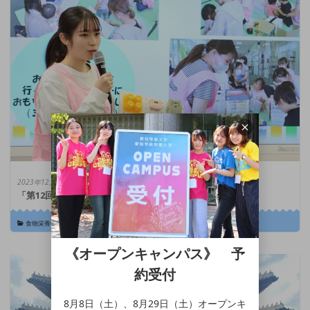
2023年12月6日
「第12回 学びの泉グランプリ」開催【審査結果発表】
食物栄養学科
|
生活デザイン総合学科
|
幼児教育学科
《オープンキャンパス》 予
約受付
8月8日（土）、8月29日（土）オープンキ