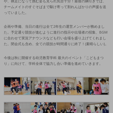
や、裸足になって挑む姿も見られ気合十分！最後の綱引きでは、
チームメイトのすぐそばまで駆け寄って割れんばかりの声援を送
っていました。
企画や準備、当日の進行は全て2年生の運営メンバーが務めまし
た。予定通り競技が進むように進行の指示や出場者の招集、BGM
に合わせて実況アナウンスなども行い会場を盛り上げてくれまし
た。閉会式も含め、全ての競技が時間通りに終了！(素晴らしい)。
今後は秋に開催する幼児教育学科 最大のイベント「こどもまつ
り」に向けて、学科全体で協力し合い準備を進めていきます。