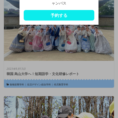
ャンパス
予約する
2023年9月13日
韓国 烏山大学へ！短期語学・文化研修レポート
食物栄養学科
|
生活デザイン総合学科
|
幼児教育学科