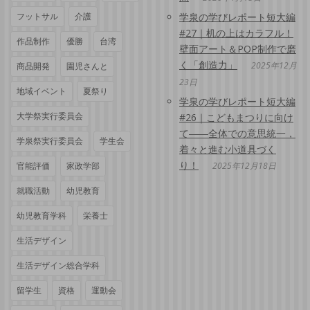
フットサル
介護
学泉の学びレポート短大編
#27｜机の上はカラフル！
作品制作
優勝
台湾
壁面アート＆POP制作で磨
く「創造力」
2025年12月
商品開発
園児さんと
23日
地域イベント
夏祭り
学泉の学びレポート短大編
大学祭実行委員会
#26｜こどもまつりに向け
て――全体での意思統一，
学泉祭実行委員会
学生会
着々と進む小道具づく
り！
官能評価
家政学部
2025年12月18日
就職活動
幼児教育
幼児教育学科
栄養士
生活デザイン
生活デザイン総合学科
留学生
資格
運動会