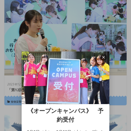
2023年12月6日
「第12回 学びの泉グランプリ」開催【審査結果発表】
食物栄養学科
|
生活デザイン総合学科
|
幼児教育学科
《オープンキャンパス》 予
約受付