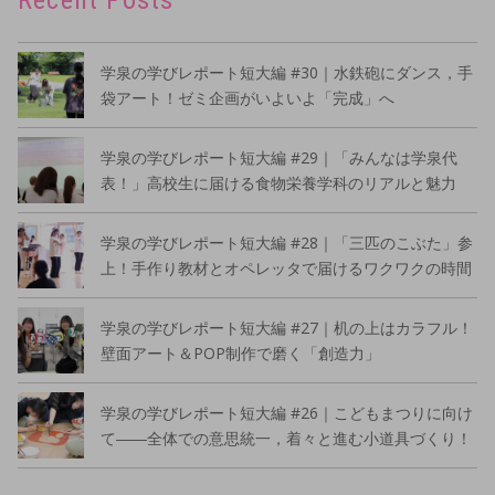
Recent Posts
学泉の学びレポート短大編 #30｜水鉄砲にダンス，手
袋アート！ゼミ企画がいよいよ「完成」へ
学泉の学びレポート短大編 #29｜「みんなは学泉代
表！」高校生に届ける食物栄養学科のリアルと魅力
学泉の学びレポート短大編 #28｜「三匹のこぶた」参
上！手作り教材とオペレッタで届けるワクワクの時間
学泉の学びレポート短大編 #27｜机の上はカラフル！
壁面アート＆POP制作で磨く「創造力」
学泉の学びレポート短大編 #26｜こどもまつりに向け
て――全体での意思統一，着々と進む小道具づくり！