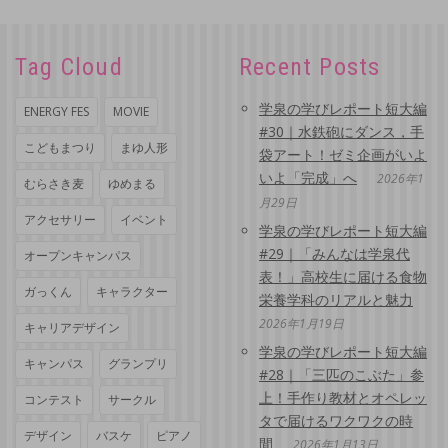
Tag Cloud
Recent Posts
学泉の学びレポート短大編
ENERGY FES
MOVIE
#30｜水鉄砲にダンス，手
こどもまつり
まゆ人形
袋アート！ゼミ企画がいよ
いよ「完成」へ
2026年1
むらさき麦
ゆめまる
月29日
アクセサリー
イベント
学泉の学びレポート短大編
#29｜「みんなは学泉代
オープンキャンパス
表！」高校生に届ける食物
ガっくん
キャラクター
栄養学科のリアルと魅力
2026年1月19日
キャリアデザイン
学泉の学びレポート短大編
キャンパス
グランプリ
#28｜「三匹のこぶた」参
上！手作り教材とオペレッ
コンテスト
サークル
タで届けるワクワクの時
デザイン
バスケ
ピアノ
間
2026年1月13日