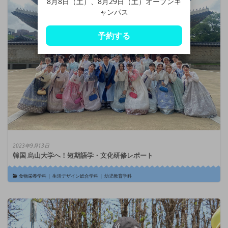
8月8日（土）、8月29日（土）オープンキ
ャンパス
予約する
2023年9月13日
韓国 烏山大学へ！短期語学・文化研修レポート
食物栄養学科
|
生活デザイン総合学科
|
幼児教育学科