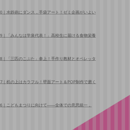
30｜水鉄砲にダンス，手袋アート！ゼミ企画がいよい
29｜「みんなは学泉代表！」高校生に届ける食物栄養
28｜「三匹のこぶた」参上！手作り教材とオペレッタ
27｜机の上はカラフル！壁面アート＆POP制作で磨く
26｜こどもまつりに向けて――全体での意思統一，