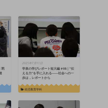
2025年7月11日
｜黙
学泉の学びレポート短大編 #08｜“伝
聴
える力”を手に入れる――社会への一
歩は，レポートから
幼児教育学科