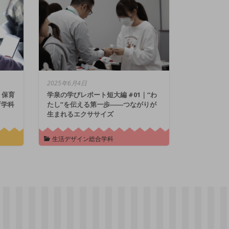
2025年6月4日
｜保育
学泉の学びレポート短大編 #01｜“わ
育学科
たし”を伝える第一歩――つながりが
生まれるエクササイズ
生活デザイン総合学科