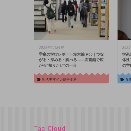
2025年6月24日
202
学泉の学びレポート短大編 #05｜つな
学泉
がる・深める・調べる――図書館で広
体性
がる“知りたい”の一歩
の学
生活デザイン総合学科
食
Tag Cloud