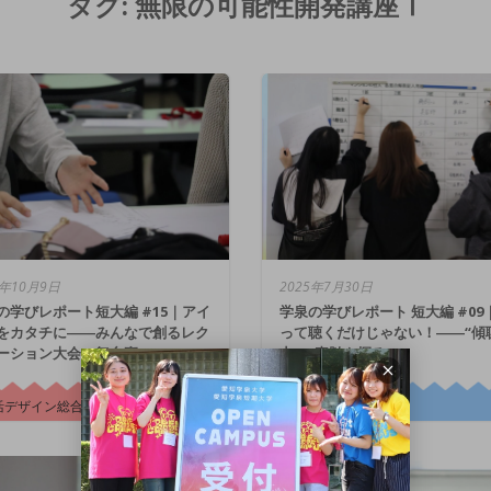
タグ:
無限の可能性開発講座Ⅰ
5年10月9日
2025年7月30日
の学びレポート短大編 #15｜アイ
学泉の学びレポート 短大編 #09
をカタチに――みんなで創るレク
って聴くだけじゃない！――“傾
ーション大会の舞台裏
力”の真髄を探る
活デザイン総合学科
食物栄養学科