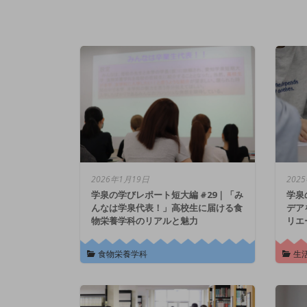
2026年1月19日
202
学泉の学びレポート短大編 #29｜「み
学泉
んなは学泉代表！」高校生に届ける食
デア
物栄養学科のリアルと魅力
リエ
食物栄養学科
生