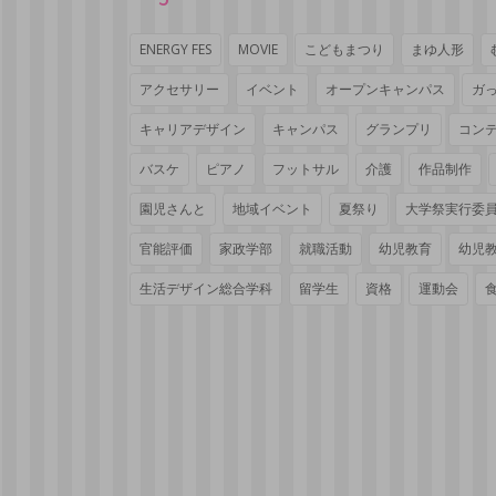
ENERGY FES
MOVIE
こどもまつり
まゆ人形
アクセサリー
イベント
オープンキャンパス
ガ
キャリアデザイン
キャンパス
グランプリ
コン
バスケ
ピアノ
フットサル
介護
作品制作
園児さんと
地域イベント
夏祭り
大学祭実行委
官能評価
家政学部
就職活動
幼児教育
幼児
生活デザイン総合学科
留学生
資格
運動会