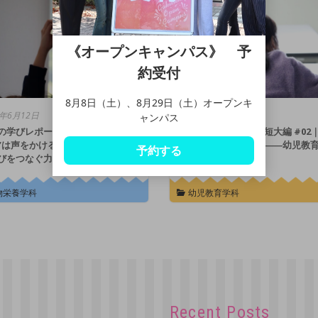
《オープンキャンパス》 予
約受付
8月8日（土）、8月29日（土）オープンキ
5年6月12日
2025年6月9日
ャンパス
の学びレポート短大編 #03｜“主
学泉の学びレポート短大編 #02
”は声をかける一歩から――栄養
者の一歩はここから――幼児教
予約する
びをつなぐ力に
の「無限の可能性」
物栄養学科
幼児教育学科
Recent Posts