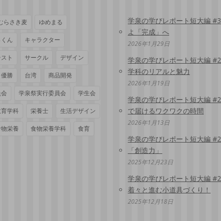
学泉の学びレポート短大編 #
むらさき麦
ゆめまる
よ「完成」へ
っくん
キャラクター
2026年1月29日
テスト
サークル
デザイン
学泉の学びレポート短大編 #
学科のリアルと魅力
優勝
台湾
商品開発
2026年1月19日
員会
学泉祭実行委員会
学生会
学泉の学びレポート短大編 #
で届けるワクワクの時間
教育学科
栄養士
生活デザイン
2026年1月13日
食物栄養
食物栄養学科
食育
学泉の学びレポート短大編 #
「創造力」
2025年12月23日
学泉の学びレポート短大編 #
着々と進む小道具づくり！
2025年12月18日