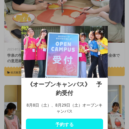
2025年12月18日
学泉の学びレポート短大編 #26｜こどもまつりに向けて――全体で
の意思統一，着々と進む小道具づくり！
幼児教育学科
《オープンキャンパス》 予
約受付
8月8日（土）、8月29日（土）オープンキ
ャンパス
予約する