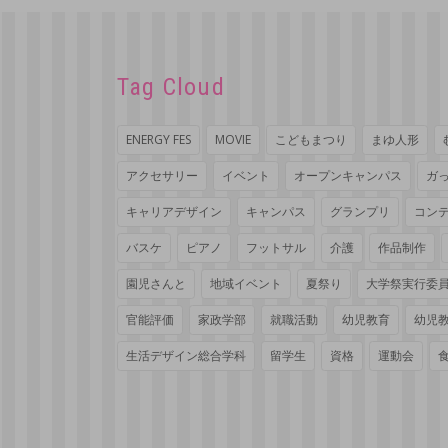
Tag Cloud
ENERGY FES
MOVIE
こどもまつり
まゆ人形
アクセサリー
イベント
オープンキャンパス
ガ
キャリアデザイン
キャンパス
グランプリ
コン
バスケ
ピアノ
フットサル
介護
作品制作
園児さんと
地域イベント
夏祭り
大学祭実行委
官能評価
家政学部
就職活動
幼児教育
幼児
生活デザイン総合学科
留学生
資格
運動会