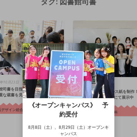
タグ:
図書館司書
9年10月23日
2018年7月2日
館司書を目指す学生が岩瀬文庫に
古代エジプト パピルス紙を制作
重な蔵書を見学しました
岡崎市立中央図書館にて展示中
《オープンキャンパス》 予
活デザイン総合学科
生活デザイン総合学科
約受付
8月8日（土）、8月29日（土）オープンキ
ャンパス