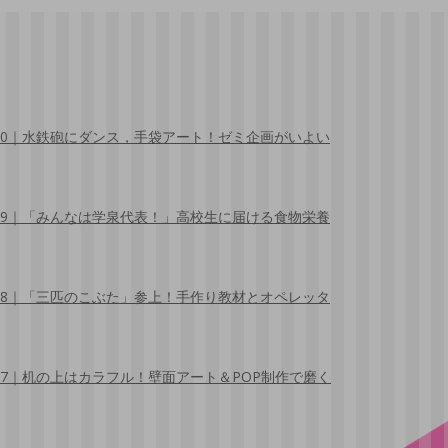
30｜水鉄砲にダンス，手袋アート！ゼミ企画がいよい
29｜「みんなは学泉代表！」高校生に届ける食物栄養
28｜「三匹のこぶた」参上！手作り教材とオペレッタ
27｜机の上はカラフル！壁面アート＆POP制作で磨く