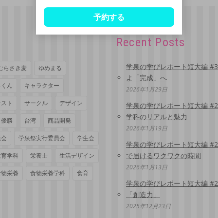
予約する
Recent Posts
学泉の学びレポート短大編 #
むらさき麦
ゆめまる
よ「完成」へ
っくん
キャラクター
2026年1月29日
テスト
サークル
デザイン
学泉の学びレポート短大編 #
学科のリアルと魅力
優勝
台湾
商品開発
2026年1月19日
員会
学泉祭実行委員会
学生会
学泉の学びレポート短大編 #
で届けるワクワクの時間
教育学科
栄養士
生活デザイン
2026年1月13日
食物栄養
食物栄養学科
食育
学泉の学びレポート短大編 #
「創造力」
2025年12月23日