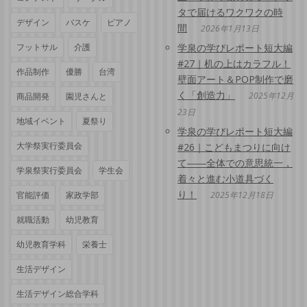
タで届けるワクワクの時
デザイン
バスケ
ピアノ
間
2026年1月13日
フットサル
介護
学泉の学びレポート短大編
#27｜机の上はカラフル！
作品制作
優勝
台湾
壁面アート＆POP制作で磨
く「創造力」
2025年12月
商品開発
園児さんと
23日
地域イベント
夏祭り
学泉の学びレポート短大編
大学祭実行委員会
#26｜こどもまつりに向け
て――全体での意思統一，
学泉祭実行委員会
学生会
着々と進む小道具づく
り！
官能評価
家政学部
2025年12月18日
就職活動
幼児教育
幼児教育学科
栄養士
生活デザイン
生活デザイン総合学科