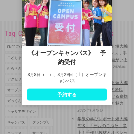
Tag Cloud
Recent Posts
学泉の学びレポート短大編
ENERGY FES
MOVIE
《オープンキャンパス》 予
#30｜水鉄砲にダンス，手
こどもまつり
まゆ人形
袋アート！ゼミ企画がいよ
約受付
いよ「完成」へ
2026年1
むらさき麦
ゆめまる
月29日
8月8日（土）、8月29日（土）オープンキ
アクセサリー
イベント
ャンパス
学泉の学びレポート短大編
#29｜「みんなは学泉代
オープンキャンパス
予約する
表！」高校生に届ける食物
ガっくん
キャラクター
栄養学科のリアルと魅力
2026年1月19日
キャリアデザイン
学泉の学びレポート短大編
キャンパス
グランプリ
#28｜「三匹のこぶた」参
上！手作り教材とオペレッ
コンテスト
サークル