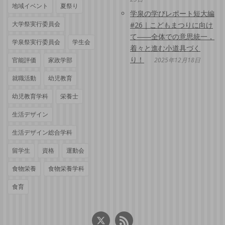
地域イベント
夏祭り
学泉の学びレポート短大編
大学祭実行委員会
#26｜こどもまつりに向け
て――全体での意思統一，
学泉祭実行委員会
学生会
着々と進む小道具づく
り！
官能評価
家政学部
2025年12月18日
就職活動
幼児教育
幼児教育学科
栄養士
生活デザイン
生活デザイン総合学科
留学生
資格
運動会
食物栄養
食物栄養学科
食育