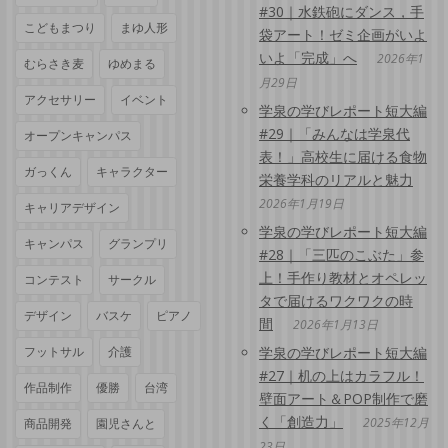
#30｜水鉄砲にダンス，手
こどもまつり
まゆ人形
袋アート！ゼミ企画がいよ
いよ「完成」へ
2026年1
むらさき麦
ゆめまる
月29日
アクセサリー
イベント
学泉の学びレポート短大編
#29｜「みんなは学泉代
オープンキャンパス
表！」高校生に届ける食物
ガっくん
キャラクター
栄養学科のリアルと魅力
2026年1月19日
キャリアデザイン
学泉の学びレポート短大編
キャンパス
グランプリ
#28｜「三匹のこぶた」参
上！手作り教材とオペレッ
コンテスト
サークル
タで届けるワクワクの時
デザイン
バスケ
ピアノ
間
2026年1月13日
フットサル
介護
学泉の学びレポート短大編
#27｜机の上はカラフル！
作品制作
優勝
台湾
壁面アート＆POP制作で磨
く「創造力」
2025年12月
商品開発
園児さんと
23日